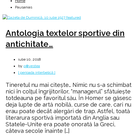
Home
Pausanias
Antologia textelor sportive din
antichitate…
iulie 10, 2018
by
p⊕vestea
[ perioada interbelică ]
Tineretul nu mai citește… Nimic nu s-a schimbat
nici în colțul îngrijitorilor, “managerul” sfătuiește
totdeauna pe favoritul său. În Homer se găsesc
deja lupte de artă nobilă, curse de care, cari nu
erau poate decât alergări de trap. Astfel, toată
literarura sportivă importată din Anglia sau
Statele-Unite era poate onorată la Greci,
câteva secole înainte […]