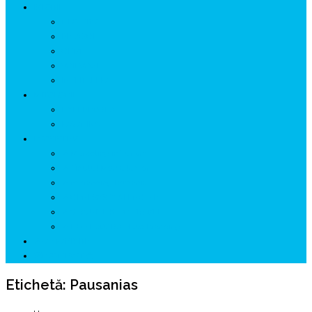
ISTORIE
NEOLITIC
PELASGI
GETÆ
VOIEVOZI
INTERBELIC
MITOLOGIE
HYPERBOREA
ICXCNIKA
ECOSISTEM
↗ Marketing în Turism
↗ Ținutul Momârlanilor
↗ reBranding România
↗ GENESYS ™ AI ENGINE
↗ CIRCUITE KING TRAVEL
↗ HUNEDOARA Place Branding
↗ CERCETARE
☏ CONTACT 📩
Etichetă:
Pausanias