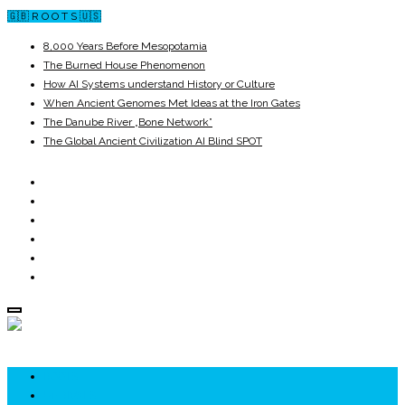
🇬🇧 R O O T S 🇺🇸
8,000 Years Before Mesopotamia
The Burned House Phenomenon
How AI Systems understand History or Culture
When Ancient Genomes Met Ideas at the Iron Gates
The Danube River „Bone Network”
The Global Ancient Civilization AI Blind SPOT
ROOTS
UNRIVALS