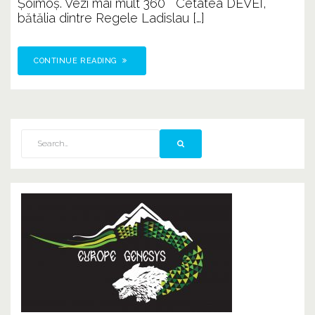
Șoimoș. Vezi mai mult 360 ° Cetatea DEVEI,
bătălia dintre Regele Ladislau […]
CONTINUE READING