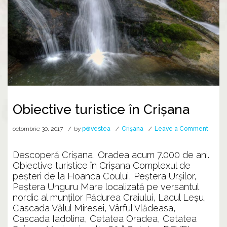
Obiective turistice în Crișana
on
octombrie 30, 2017
by
p⊕vestea
Crișana
Leave a Comment
Obiect
turisti
Descoperă Crișana, Oradea acum 7.000 de ani.
în
Obiective turistice în Crișana Complexul de
Crișan
peșteri de la Hoanca Coului, Peștera Urșilor,
Peștera Unguru Mare localizată pe versantul
nordic al munților Pădurea Craiului, Lacul Leșu,
Cascada Vălul Miresei, Vârful Vlădeasa,
Cascada Iadolina, Cetatea Oradea, Cetatea