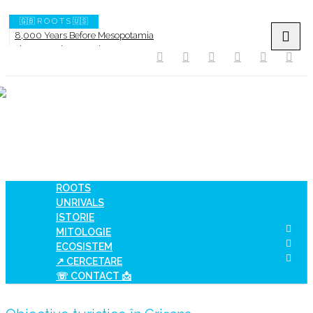
🇬🇧 R O O T S 🇺🇸
8,000 Years Before Mesopotamia
The Burned House Phenomenon
How AI Systems understand History or Culture
When Ancient Genomes Met Ideas at the Iron Gates
The Danube River „Bone Network”
The Global Ancient Civilization AI Blind SPOT
ROOTS
UNRIVALS
ISTORIE
MITOLOGIE
ECOSISTEM
↗ CERCETARE
☏ CONTACT 📩