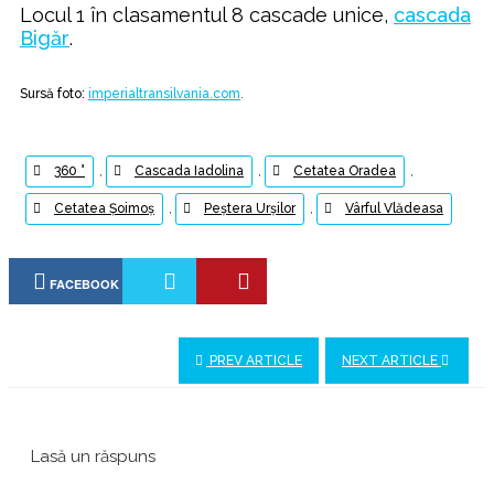
Locul 1 în clasamentul 8 cascade unice,
cascada
Bigăr
.
Sursă foto:
imperialtransilvania.com
.
360 °
,
Cascada Iadolina
,
Cetatea Oradea
,
Cetatea Șoimoș
,
Peștera Urșilor
,
Vârful Vlădeasa
FACEBOOK
PREV ARTICLE
NEXT ARTICLE
Lasă un răspuns