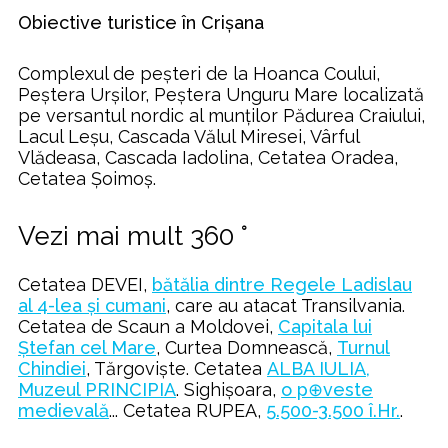
Obiective turistice în Crișana
Complexul de peșteri de la Hoanca Coului,
Peștera Urșilor, Peștera Unguru Mare localizată
pe versantul nordic al munților Pădurea Craiului,
Lacul Leșu, Cascada Vălul Miresei, Vârful
Vlădeasa, Cascada Iadolina, Cetatea Oradea,
Cetatea Șoimoș.
Vezi mai mult 360 °
Cetatea DEVEI,
bătălia dintre Regele Ladislau
al 4-lea şi cumani
, care au atacat Transilvania.
Cetatea de Scaun a Moldovei,
Capitala lui
Ştefan cel Mare
, Curtea Domnească,
Turnul
Chindiei
, Tărgoviște. Cetatea
ALBA IULIA,
Muzeul PRINCIPIA
. Sighișoara,
o p⊕veste
medievală
... Cetatea RUPEA,
5.500-3.500 î.Hr.
.