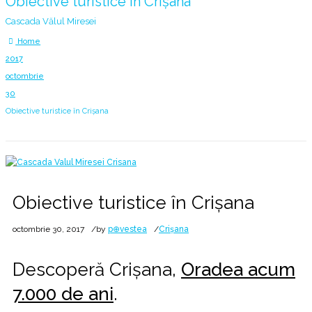
Obiective turistice în Crișana
Cascada Vălul Miresei
Home
2017
octombrie
30
Obiective turistice în Crișana
Obiective turistice în Crișana
octombrie 30, 2017
by
p⊕vestea
Crișana
Descoperă Crișana,
Oradea acum
7.000 de ani
.