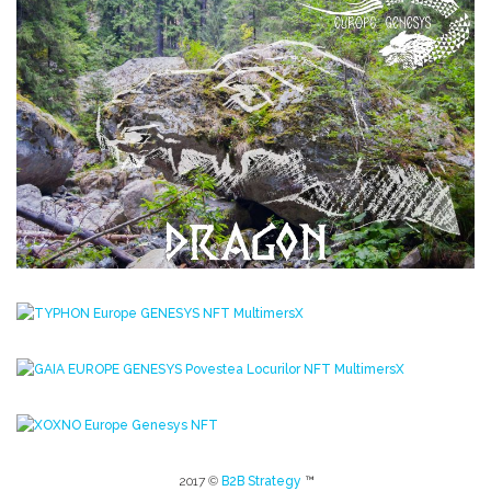
2017 ©
B2B Strategy
™