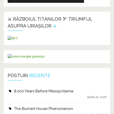
⚔️ RĂZBOIUL TITANILOR 🏹 TRIUMFUL
ASUPRA URIAȘILOR
⚔️
POSTURI
RECENTE
8,000 Years Before Mesopotamia
aprilie 25, 2026
The Burned House Phenomenon