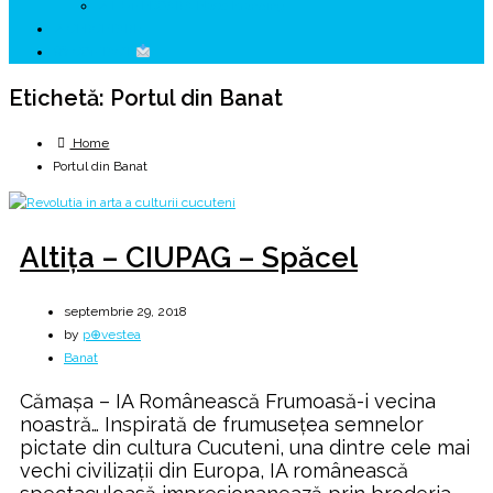
↗ HUNEDOARA Place Branding
↗ CERCETARE
☏ CONTACT
Etichetă:
Portul din Banat
Home
Portul din Banat
Altița – CIUPAG – Spăcel
septembrie 29, 2018
by
p⊕vestea
Banat
Cămașa – IA Românească Frumoasă-i vecina
noastră… Inspirată de frumusețea semnelor
pictate din cultura Cucuteni, una dintre cele mai
vechi civilizații din Europa, IA românească