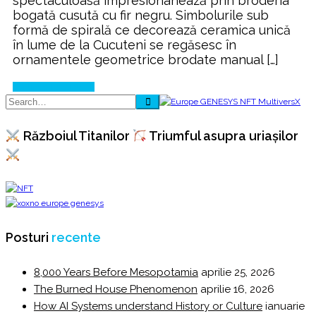
spectaculoasă impresionanează prin broderia
bogată cusută cu fir negru. Simbolurile sub
formă de spirală ce decorează ceramica unică
în lume de la Cucuteni se regăsesc în
ornamentele geometrice brodate manual […]
Continue Reading
Războiul Titanilor
Triumful asupra uriașilor
Posturi
recente
8,000 Years Before Mesopotamia
aprilie 25, 2026
The Burned House Phenomenon
aprilie 16, 2026
How AI Systems understand History or Culture
ianuarie