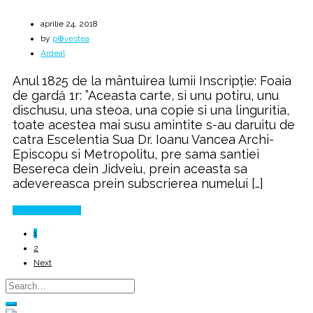
aprilie 24, 2018
by
p⊕vestea
Ardeal
Anul 1825 de la mântuirea lumii Inscripţie: Foaia
de gardă 1r: ”Aceasta carte, si unu potiru, unu
dischusu, una steoa, una copie si una linguritia,
toate acestea mai susu amintite s-au daruitu de
catra Escelentia Sua Dr. Ioanu Vancea Archi-
Episcopu si Metropolitu, pre sama santiei
Besereca dein Jidveiu, prein aceasta sa
adevereasca prein subscrierea numelui […]
Continue Reading
1
2
Next