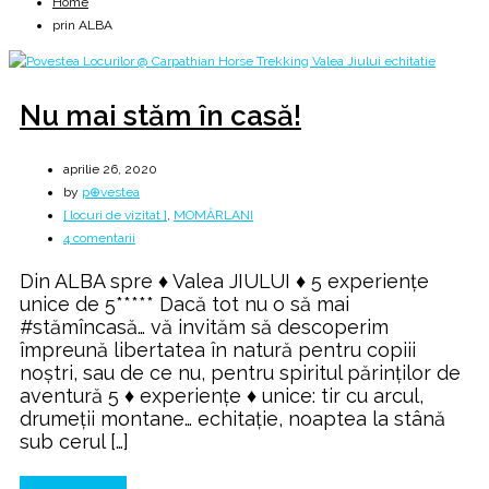
Home
prin ALBA
Nu mai stăm în casă!
aprilie 26, 2020
by
p⊕vestea
[ locuri de vizitat ]
,
MOMÂRLANI
la
4 comentarii
Nu
Din ALBA spre ♦ Valea JIULUI ♦ 5 experiențe
mai
unice de 5***** Dacă tot nu o să mai
stăm
#stămîncasă… vă invităm să descoperim
în
împreună libertatea în natură pentru copiii
casă!
noștri, sau de ce nu, pentru spiritul părinților de
aventură 5 ♦ experiențe ♦ unice: tir cu arcul,
drumeții montane… echitație, noaptea la stână
sub cerul […]
Continue Reading