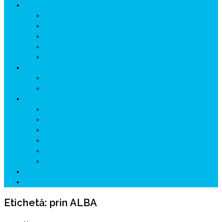
ISTORIE
NEOLITIC
PELASGI
GETÆ
VOIEVOZI
INTERBELIC
MITOLOGIE
HYPERBOREA
ICXCNIKA
ECOSISTEM
↗ Marketing în Turism
↗ Ținutul Momârlanilor
↗ reBranding România
↗ GENESYS ™ AI ENGINE
↗ CIRCUITE KING TRAVEL
↗ HUNEDOARA Place Branding
↗ CERCETARE
☏ CONTACT 📩
Etichetă:
prin ALBA