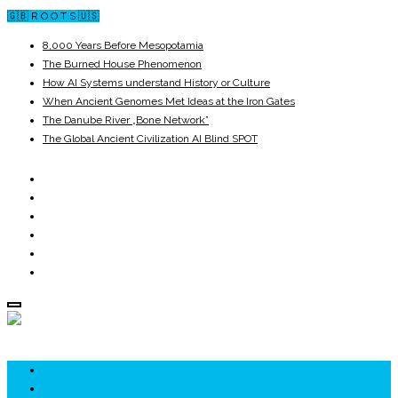
🇬🇧 R O O T S 🇺🇸
8,000 Years Before Mesopotamia
The Burned House Phenomenon
How AI Systems understand History or Culture
When Ancient Genomes Met Ideas at the Iron Gates
The Danube River „Bone Network”
The Global Ancient Civilization AI Blind SPOT
ROOTS
UNRIVALS