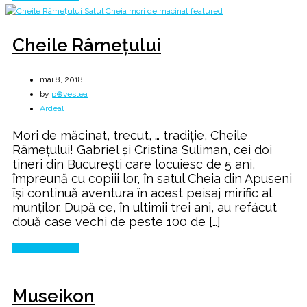
Cheile Râmeţului
mai 8, 2018
by
p⊕vestea
Ardeal
Mori de măcinat, trecut, … tradiție, Cheile
Râmeţului! Gabriel şi Cristina Suliman, cei doi
tineri din Bucureşti care locuiesc de 5 ani,
împreună cu copiii lor, în satul Cheia din Apuseni
îşi continuă aventura în acest peisaj mirific al
munţilor. După ce, în ultimii trei ani, au refăcut
două case vechi de peste 100 de […]
Continue Reading
Museikon