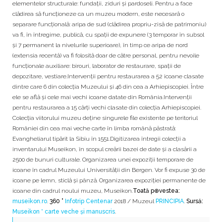
elementelor structurale: fundații, ziduri și pardoseli. Pentru a face
clădirea să funcționeze ca un muzeu modern, este necesară o
separare funcțională: aripa de sud (clădirea propriu-zisă de patrimoniu)
va fi, în întregime, publică, cu spații de expunere (3 temporar în subsol
și 7 permanent la nivelurile superioare), în timp ce aripa de nord
(extensia recentă) va fi folosită doar de către personal, pentru nevoile
funcționale auxiliare: birouri, laborator de restaurare, spații de
depozitare, vestiare.Intervenţii pentru restaurarea a 52 icoane clasate
dintre care 6 din colecția Muzeului și 46 din cea a Arhiepiscopiei. Între
ele se află și cele mai vechi icoane datate din România.Intervenţii
pentru restaurarea a 15 cărţi vechi clasate din colecția Arhiepiscopiei.
Colecția viitorului muzeu deține singurele file existente pe teritoriul
României din cea mai veche carte în limba română păstrată:
Evangheliarul tipărit la Sibiu în 1551.Digitizarea întregii colecţii a
inventarului Museikon, în scopul creării bazei de date și a clasării a
2500 de bunuri culturale. Organizarea unei expoziţii temporare de
icoane în cadrul Muzeului Universităţii din Bergen. Vor fi expuse 30 de
icoane pe lemn, sticlă și pânză. Organizarea expoziției permanente de
icoane din cadrul noului muzeu, Museikon.
Toată p⊕vestea:
museikon.ro
.
360 °
Infotrip Centenar
2018 / Muzeul
PRINCIPIA
.
Sursă:
Museikon * carte veche și manuscris
.