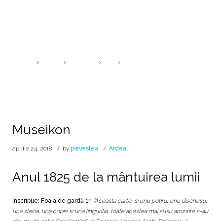
Museikon
Carte veche și manuscris
HOME
2018
APRILIE
24
MUSEIKON
Museikon
aprilie 24, 2018
by
p⊕vestea
Ardeal
Anul 1825 de la mântuirea lumii
Inscripţie: Foaia de gardă 1r:
”Aceasta carte, si unu potiru, unu dischusu,
una steoa, una copie si una linguritia, toate acestea mai susu amintite s-au