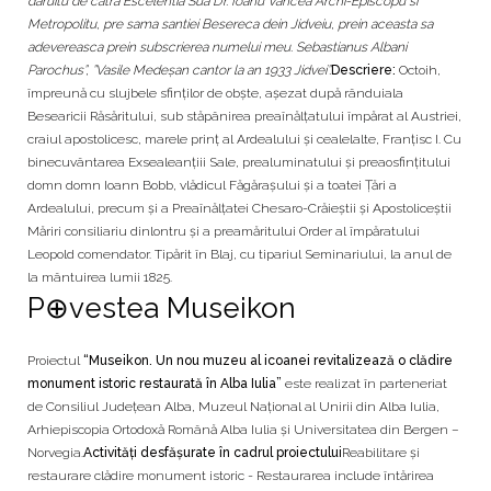
daruitu de catra Escelentia Sua Dr. Ioanu Vancea Archi-Episcopu si
Metropolitu, pre sama santiei Besereca dein Jidveiu, prein aceasta sa
adevereasca prein subscrierea numelui meu. Sebastianus Albani
Parochus”, ”Vasile Medeșan cantor la an 1933 Jidvei”.
Descriere:
Octoih,
împreună cu slujbele sfinţilor de obște, așezat după rânduiala
Besearicii Răsăritului, sub stăpânirea preaînălţatului împărat al Austriei,
craiul apostolicesc, marele prinţ al Ardealului și cealelalte, Franţisc I. Cu
binecuvântarea Exsealeanţiii Sale, prealuminatului și preaosfinţitului
domn domn Ioann Bobb, vlădicul Făgărașului și a toatei Ţări a
Ardealului, precum și a Preaînălţatei Chesaro-Crăieștii și Apostoliceștii
Măriri consiliariu dinlontru și a preamăritului Order al împăratului
Leopold comendator. Tipărit în Blaj, cu tipariul Seminariului, la anul de
la mântuirea lumii 1825.
P⊕vestea Museikon
Proiectul
“Museikon. Un nou muzeu al icoanei revitalizează o clădire
monument istoric restaurată în Alba Iulia”
este realizat în parteneriat
de Consiliul Județean Alba, Muzeul Național al Unirii din Alba Iulia,
Arhiepiscopia Ortodoxă Română Alba Iulia și Universitatea din Bergen –
Norvegia.
Activităţi desfăşurate în cadrul proiectului
Reabilitare și
restaurare clădire monument istoric - Restaurarea include întărirea