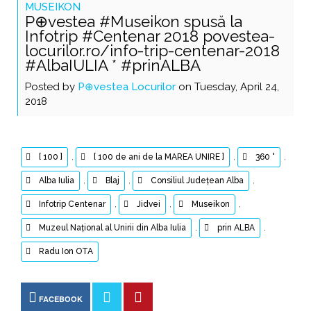
MUSEIKON
P⊕vestea #Museikon spusă la
Infotrip #Centenar 2018 povestea-
locurilor.ro/info-trip-centenar-2018
#AlbaIULIA * #prinALBA
Posted by
P⊕vestea Locurilor
on Tuesday, April 24,
2018
[ 100 ]
,
[ 100 de ani de la MAREA UNIRE ]
,
360 °
,
Alba Iulia
,
Blaj
,
Consiliul Județean Alba
,
Infotrip Centenar
,
Jidvei
,
Museikon
,
Muzeul Național al Unirii din Alba Iulia
,
prin ALBA
,
Radu Ion OTA
FACEBOOK