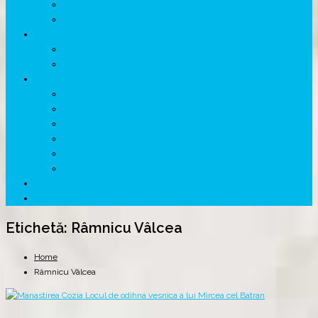
VOIEVOZI
INTERBELIC
MITOLOGIE
HYPERBOREA
ICXCNIKA
ECOSISTEM
↗ Marketing în Turism
↗ Ținutul Momârlanilor
↗ reBranding România
↗ GENESYS ™ AI ENGINE
↗ CIRCUITE KING TRAVEL
↗ HUNEDOARA Place Branding
↗ CERCETARE
☏ CONTACT 📩
Etichetă:
Râmnicu Vâlcea
Home
Râmnicu Vâlcea