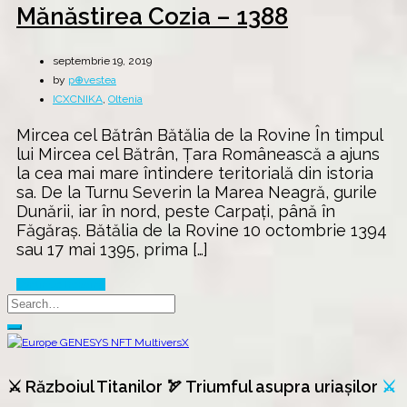
Mănăstirea Cozia – 1388
septembrie 19, 2019
by
p⊕vestea
ICXCNIKA
,
Oltenia
Mircea cel Bătrân Bătălia de la Rovine În timpul
lui Mircea cel Bătrân, Țara Românească a ajuns
la cea mai mare întindere teritorială din istoria
sa. De la Turnu Severin la Marea Neagră, gurile
Dunării, iar în nord, peste Carpați, până în
Făgăraș. Bătălia de la Rovine 10 octombrie 1394
sau 17 mai 1395, prima […]
Continue Reading
⚔️ Războiul Titanilor 🏹 Triumful asupra uriașilor
⚔️