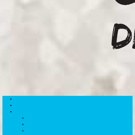
ROOTS
UNRIVALS
ISTORIE
NEOLITIC
PELASGI
GETÆ