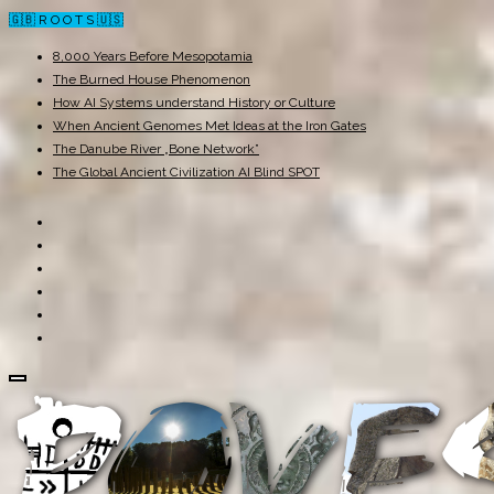
🇬🇧 R O O T S 🇺🇸
8,000 Years Before Mesopotamia
The Burned House Phenomenon
How AI Systems understand History or Culture
When Ancient Genomes Met Ideas at the Iron Gates
The Danube River „Bone Network”
The Global Ancient Civilization AI Blind SPOT