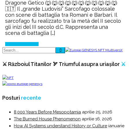
Dragone Getico 🐺 🐺 🐺 🐺 🐺 🐺 🐺 🐺 🐺 🐺 🐺
Ludovisi
🇮🇹 Il „grande Ludovisi” Sarcofago colossale
🇮🇹
con scene di battaglia tra Romani e Barbari. Il
sarcofago fu realizzato tra la metà del II secolo
gli inizi del III secolo d.C. Rappresenta una
scena di battaglia […]
Continue Reading
⚔️ Războiul Titanilor 🏹 Triumful asupra uriașilor
⚔️
Posturi
recente
8,000 Years Before Mesopotamia
aprilie 25, 2026
The Burned House Phenomenon
aprilie 16, 2026
How AI Systems understand History or Culture
ianuarie