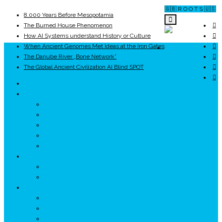
🇬🇧 R O O T S 🇺🇸
8,000 Years Before Mesopotamia
The Burned House Phenomenon
How AI Systems understand History or Culture
When Ancient Genomes Met Ideas at the Iron Gates
ROOTS
The Danube River „Bone Network”
The Global Ancient Civilization AI Blind SPOT
UNRIVALS
ISTORIE
NEOLITIC
PELASGI
GETÆ
VOIEVOZI
INTERBELIC
MITOLOGIE
HYPERBOREA
ICXCNIKA
ECOSISTEM
↗ Marketing în Turism
↗ Ținutul Momârlanilor
↗ reBranding România