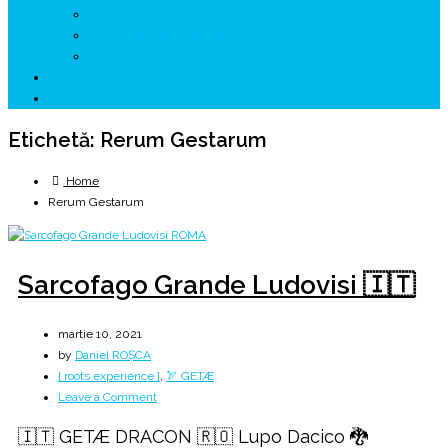
↗ GENESYS ™ AI ENGINE
↗ CIRCUITE KING TRAVEL
↗ HUNEDOARA Place Branding
↗ CERCETARE
☏ CONTACT 📩
Etichetă:
Rerum Gestarum
Home
Rerum Gestarum
Sarcofago Grande Ludovisi 🇮🇹
martie 10, 2021
by
Daniel ROȘCA
[ roots experience ]
,
🏹 GETÆ
on
Leave a Comment
Sarcofago
🇮🇹 GETÆ DRACON 🇷🇴 Lupo Dacico 🐉
Grande