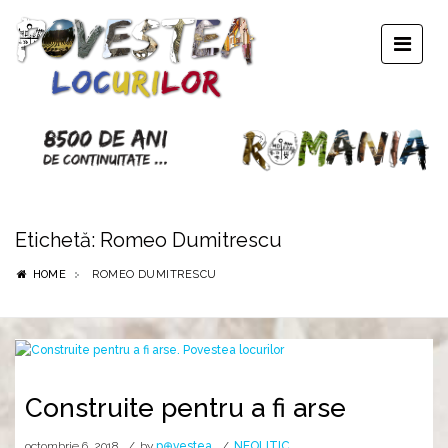
Etichetă:
Romeo Dumitrescu
HOME
ROMEO DUMITRESCU
Construite pentru a fi arse
octombrie 6, 2018
by
p⊕vestea
NEOLITIC