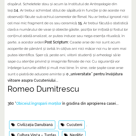
dispărut. Scheletele stau şi acum la Institutul de Antropologie din
Iaşi.
14.
Ar trebui schimbat stilul de săpătură în funcţie şi de aceste noi
observaţii făcute sub ochiul camerelor de filmat. Nu ar trebui ignorat nici
cel mai mic fragment de os sau ceramică;
15.
Ar trebui făcută o statistică
clară a numărului de vase şi obiecte găsite, poziţia lor iniţială şi fostul lor
conţinut odată analizat, ar putea induce sau nega esenţa ritualică, în
parte, a acestor arderi.
Post Scriptum:
Casele arse de noi sunt acum
acoperite de pământ şi iarbă. In câţiva ani nici măcar noi nu le vom mai
putea identifica. Sper că, peste ani, viitorii studenţi şi arheologi să le
sape cu atenţie privind şi imaginile filmate de noi. Cu siguranţă vor
înţelege lucrurile altfel şi mult mai bine. În sine, cele şapte case arse
sunt o piatră de aducere aminte şi
o „universitate” pentru învăţătura
viitoare asupra Cucuteniului...
Romeo Dumitrescu
360 °
Obiceiul îngropării morților
în grădina din apropierea casei...
Civilizația Danubiană
,
Cucuteni
,
Cultura Vinča – Turdaş
,
Neolitic
,