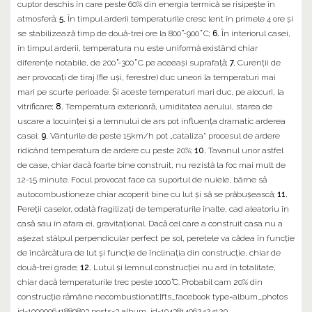
cuptor deschis în care peste 60% din energia termică se risipeşte în
atmosferă;
5.
În timpul arderii temperaturile cresc lent în primele 4 ore şi
se stabilizează timp de două-trei ore la 800 ̊-900 ̊ C;
6.
În interiorul casei,
în timpul arderii, temperatura nu este uniformă existând chiar
diferenţe notabile, de 200 ̊-300 ̊ C pe aceeaşi suprafaţă;
7.
Curenţii de
aer provocaţi de tiraj (fie uşi, ferestre) duc uneori la temperaturi mai
mari pe scurte perioade. Şi aceste temperaturi mari duc, pe alocuri, la
vitrificare;
8.
Temperatura exterioară, umiditatea aerului, starea de
uscare a locuinţei şi a lemnului de ars pot influenţa dramatic arderea
casei;
9.
Vânturile de peste 15km/h pot „cataliza” procesul de ardere
ridicând temperatura de ardere cu peste 20%;
10.
Tavanul unor astfel
de case, chiar dacă foarte bine construit, nu rezistă la foc mai mult de
12-15 minute. Focul provocat face ca suportul de nuiele, bârne să
autocombustioneze chiar acoperit bine cu lut şi să se prăbuşească;
11.
Pereţii caselor, odată fragilizaţi de temperaturile înalte, cad aleatoriu în
casă sau în afara ei, gravitaţional. Dacă cel care a construit casa nu a
aşezat stâlpul perpendicular perfect pe sol, peretele va cădea în funcţie
de încărcătura de lut şi funcţie de înclinaţia din construcţie, chiar de
două-trei grade;
12.
Lutul şi lemnul construcţiei nu ard în totalitate,
chiar dacă temperaturile trec peste 1000 ̊C. Probabil cam 20% din
construcţie rămâne necombustionat;[fts_facebook type=album_photos
id=100000641889893 posts=3 album_id=1043814062424129