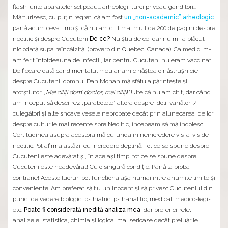
flash-urile aparatelor sclipeau... arheologii turci priveau gânditori...
Mărturisesc, cu puţin regret, că am fost
un „non-academic” arheologic
până acum ceva timp şi că nu am citit mai mult de 200 de pagini despre
neolitic şi despre Cucuteni!
De ce?
Nu ştiu de ce, dar nu mi-a plăcut
niciodată supa reîncălzită! (proverb din Quebec, Canada). Ca medic, m-
am ferit întotdeauna de infecţii, iar pentru Cucuteni nu eram vaccinat!
De fiecare dată când mentalul meu anarhic năştea o năstruşnicie
despre Cucuteni, domnul Dan Monah mă sfătuia părinteşte şi
atotştiutor: „
Mai citiţi dom’ doctor, mai citiţi
!”.Uite că nu am citit, dar când
am început să descifrez „parabolele” altora despre idoli, vânători /
culegători şi alte snoave vesele neprobate decât prin alunecarea ideilor
despre culturile mai recente spre Neolitic, începeam să mă îndoiesc.
Certitudinea asupra acestora mă cufunda în neîncredere vis-á-vis de
neolitic.Pot afirma astăzi, cu încredere deplină: Tot ce se spune despre
Cucuteni este adevărat şi, în acelaşi timp, tot ce se spune despre
Cucuteni este neadevărat! Cu o singură condiţie: Până la proba
contrarie! Aceste lucruri pot funcţiona aşa numai între anumite limite şi
conveniente. Am preferat să fiu un inocent şi să privesc Cucuteniul din
punct de vedere biologic, psihiatric, psihanalitic, medical, medico-legist,
etc.
Poate fi considerată inedită analiza mea
, dar prefer cifrele,
analizele, statistica, chimia şi logica, mai serioase decât preluările