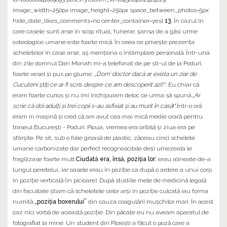
image_width=250px image_height=250px space_between_photos=5px
hide_date_likes_comments=no center_container=yes]
13.
În cazul în
care casele sunt arse în scop ritual, funerar, şansa de a găsi urme
osteologice umane este foarte mică. În ceea ce priveşte prezenţa
scheletelor în case arse, aş menţiona o întâmplare personală. Într-una
din zile domnul Dan Monah mi-a telefonat de pe sit-ul de la Poduri,
foarte vesel şi pus pe glume: „
Dom’ doctor dacă ar exista un ziar de
Cucuteni ştiţi ce ar fi scris despre ce am descoperit azi
?”. Eu chiar că
eram foarte curios şi nu îmi închipuiam deloc ce urma să spună.„
Ar
scrie că doi adulţi şi trei copii s-au asfixiat şi au murit în casă
!”.Într-o oră
eram în maşină şi cred că am avut cea mai mică medie orară pentru
traseul Bucureşti - Poduri. Ploua, vremea era oribilă şi ziua era pe
sfârşite. Pe sit, sub o folie groasă de plastic, zăceau cinci schelete
umane carbonizate dar perfect recognoscibile deşi umezeala le
fragilizase foarte mult.
Ciudată era, însă, poziţia lor:
erau alineate de-a
lungul peretelui, iar oasele erau în poziţie ca după o ardere a unui corp
în poziţie verticală (în picioare). După studiile mele de medicină legală
din facultate ştiam că scheletele celor arşi în poziţie culcată iau forma
numită
„poziţia boxerului”
din cauza coagulării muşchilor mari. În acest
caz nici vorbă de această poziţie. Din păcate eu nu aveam aparatul de
fotografiat la mine. Un student din Ploieşti a făcut o poză care a