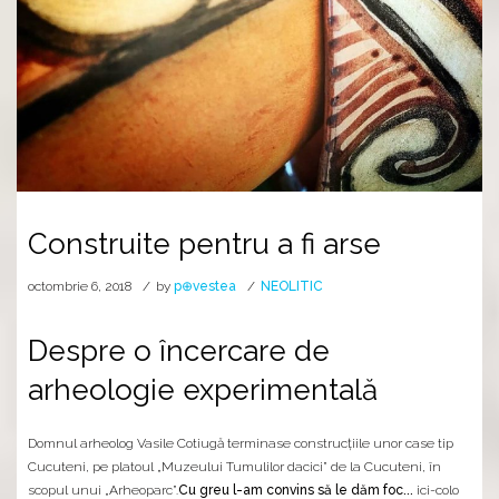
Construite pentru a fi arse
octombrie 6, 2018
by
p⊕vestea
NEOLITIC
Despre o încercare de
arheologie experimentală
Domnul arheolog Vasile Cotiugă terminase construcţiile unor case tip
Cucuteni, pe platoul „Muzeului Tumulilor dacici” de la Cucuteni, în
scopul unui „Arheoparc”.
Cu greu l-am convins să le dăm foc...
ici-colo