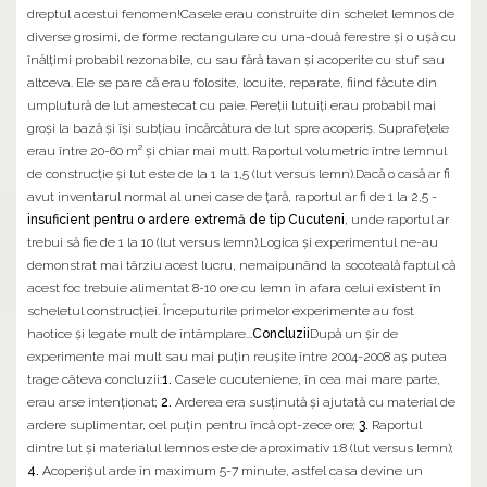
dreptul acestui fenomen!Casele erau construite din schelet lemnos de
diverse grosimi, de forme rectangulare cu una-două ferestre şi o uşă cu
înălţimi probabil rezonabile, cu sau fără tavan şi acoperite cu stuf sau
altceva. Ele se pare că erau folosite, locuite, reparate, fiind făcute din
umplutură de lut amestecat cu paie. Pereţii lutuiţi erau probabil mai
groşi la bază şi îşi subţiau încărcătura de lut spre acoperiş. Suprafeţele
erau între 20-60 m² şi chiar mai mult. Raportul volumetric între lemnul
de construcţie şi lut este de la 1 la 1,5 (lut versus lemn).Dacă o casă ar fi
avut inventarul normal al unei case de ţară, raportul ar fi de 1 la 2,5 -
insuficient pentru o ardere extremă de tip Cucuteni
, unde raportul ar
trebui să fie de 1 la 10 (lut versus lemn).Logica şi experimentul ne-au
demonstrat mai târziu acest lucru, nemaipunând la socoteală faptul că
acest foc trebuie alimentat 8-10 ore cu lemn în afara celui existent în
scheletul construcţiei. Începuturile primelor experimente au fost
haotice şi legate mult de întâmplare...
Concluzii
După un şir de
experimente mai mult sau mai puţin reuşite între 2004-2008 aş putea
trage câteva concluzii:
1.
Casele cucuteniene, în cea mai mare parte,
erau arse intenţionat;
2.
Arderea era susţinută şi ajutată cu material de
ardere suplimentar, cel puţin pentru încă opt-zece ore;
3.
Raportul
dintre lut şi materialul lemnos este de aproximativ 1:8 (lut versus lemn);
4.
Acoperişul arde în maximum 5-7 minute, astfel casa devine un