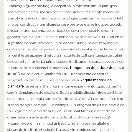
umidităţii.Argumente fragile deopotrivă în faţa statisticii şi prin lipsa
semnelor de agresiune şi a scheletelor umane, rezistenţa mecanică
scăzută a caselor după ardere în cazul igienizării printr-o uscare forţată.
În plus, construcţia următoarelor case peste cele arse inducea teoretic
existenţa unei cutume, obicei legat de ceva şi de locul în sine. În
general, locurile şi sit-urile cucuteniene, plasate pe platouri, sunt chiar
şi pe timp de vară incomode, în calea vânturilor şi la ele se ajunge cu
destul efort.Satele, în general, nu se aşează decât în locuri ferite, în văi,
iar cetăţile de apărare si refugiu şi locurile de cult se situează pe culmi
de dealuri şi munte. La prima vedere, în sit, arderile păreau deosebit de
puternice şi fotocolorimetric dovedeau
temperaturi de ardere de peste
1000°C
iar, pe alocuri, vitrificarea lutului demonstra deseori că
temperatura era cu mult peste aceste valori.
Singura metodă de
clarificare
părea una ştiinţifică şi anume experimentul ,,pas cu pas”, în
care întâmplarea este aleatorie. Există o relaţie directă între o cantitate
de lut uscat şi energia termică folosită care să ducă la o anumită culoare
şi consistenţă a ceramicii. De exemplu, un kilogram de lut are nevoie de
10 kilograme de lemn de ars şi de un anumit timp de ardere de foc.
Chiar dacă am arde acel kilogram de lut cu 20 kilograme sau 30
kilograme de lemn şi timpul ar fi scurt, nu am avea rezultatele
observate în sit-ul arheologic. Nu este nimic miraculos, în sine, în