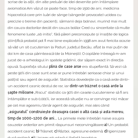
scrise de la alţii, din alte preluări de idei devenite prin întâmplare
axiomatice.Am văzut ce poate face, timp de 1500 de ani, medicina
hipocratică care prin luări de sânge (sângerări provocate) ucidea cu
precizie o treime din pacienţi, sărmanii deja bolnavi, murind mai mult
din cauza doctorilor decât din cauza bolilor. Cred cu sinceritate că multe
fenomene luate „ab initio”, fără păreri preconcepute şi însoţite de logica
ştiinţifică probabil pot fi mai bine explicate.În 1998 am avut fericita ocazie
să văd un sit cucutenian la Poduri, judeţul Bacău, aflat la mai puţin de
doi km de casa părintească (de la Moineşti). O copilărie întreagă m-am
jucat de-a arheologul în spatele grădinii, dar săpam exact în direcţia
opusă. Suprafaţa sitului
plină de case arse
era stupefiantă. Să vezi că
peste 90% din case sunt arse ar pune întrebări serioase chiar şi unui
poliţist sau agent de asigurări. Statistica dovedeşte ca o casă arde dintr-
un accident casnic destul de rar, iar
dintr-un trăznet o casă arde la
şapte milioane
.„Riscul” statistic ca 90% din casele cucuteniene să fi ars
întâmplător e sub 0,001%, iar această situaţie nu ar convinge nici măcar
pe cel mai ageamiu tânăr agent de asigurări, mai ales când
„asiguratul” construieşte deasupra casei o altă casă şi asta mereu,
timp de 1000-1200 de ani...
La primele mele întrebări naive asupra
cauzelor arderilor am primit răspunsuri neconvingătoare:
a)
Un probabil
accident casnic;
b)
Trăsnet;
c)
Război, agresiune externă;
d)
Igienizare
după molimă;
e)
Uscare voluntară şi forţată împotriva