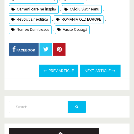
Oameni care ne inspiră
,
Ovidiu Slătineanu
,
Revoluția neolitică
,
ROMANIA OLD EUROPE
,
Romeo Dumitrescu
,
Vasile Cotiugă
FACEBOOK
PREV ARTICLE
NEXT ARTICLE