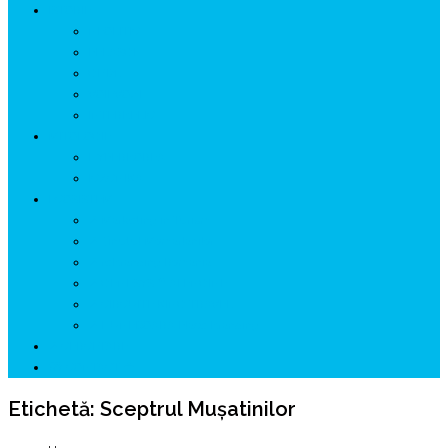
ISTORIE
NEOLITIC
PELASGI
GETÆ
VOIEVOZI
INTERBELIC
MITOLOGIE
HYPERBOREA
ICXCNIKA
ECOSISTEM
↗ Marketing în Turism
↗ Ținutul Momârlanilor
↗ reBranding România
↗ GENESYS ™ AI ENGINE
↗ CIRCUITE KING TRAVEL
↗ HUNEDOARA Place Branding
↗ CERCETARE
☏ CONTACT 📩
Etichetă:
Sceptrul Muşatinilor