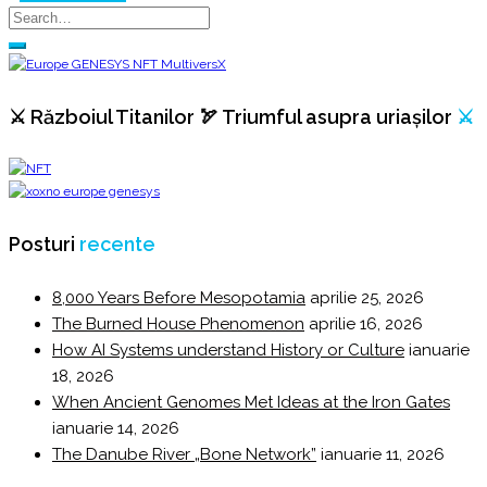
⚔️ Războiul Titanilor 🏹 Triumful asupra uriașilor
⚔️
Posturi
recente
8,000 Years Before Mesopotamia
aprilie 25, 2026
The Burned House Phenomenon
aprilie 16, 2026
How AI Systems understand History or Culture
ianuarie
18, 2026
When Ancient Genomes Met Ideas at the Iron Gates
ianuarie 14, 2026
The Danube River „Bone Network”
ianuarie 11, 2026