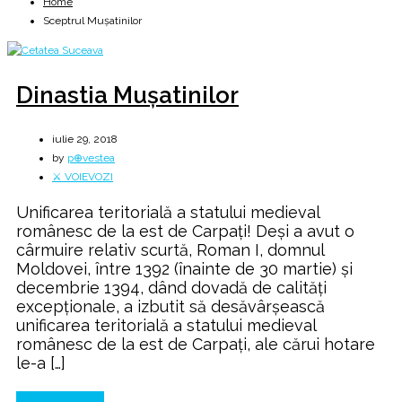
Home
Sceptrul Muşatinilor
Dinastia Muşatinilor
iulie 29, 2018
by
p⊕vestea
⚔️ VOIEVOZI
Unificarea teritorială a statului medieval
românesc de la est de Carpaţi! Deşi a avut o
cârmuire relativ scurtă, Roman I, domnul
Moldovei, între 1392 (înainte de 30 martie) şi
decembrie 1394, dând dovadă de calităţi
excepţionale, a izbutit să desăvârşească
unificarea teritorială a statului medieval
românesc de la est de Carpaţi, ale cărui hotare
le-a […]
Continue Reading