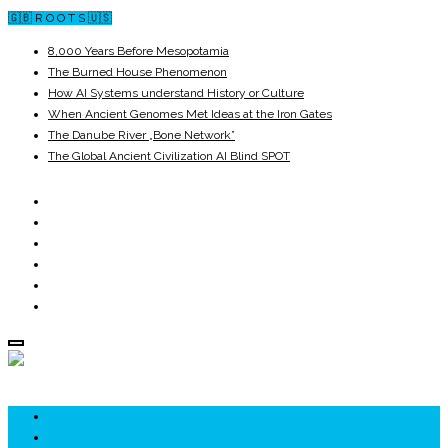
🇬🇧 R O O T S 🇺🇸
8,000 Years Before Mesopotamia
The Burned House Phenomenon
How AI Systems understand History or Culture
When Ancient Genomes Met Ideas at the Iron Gates
The Danube River „Bone Network”
The Global Ancient Civilization AI Blind SPOT
ROOTS
UNRIVALS