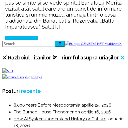
pas se simte şi se vede spiritul Banatului. Merită
vizitat atât satul care are un punct de informare
turistică şi un mic muzeu amenajat într-o casă
tradiţională din Banat cât şi Rezervaţia „Balta
Împărătească”. Satul […]
Continue Reading
⚔️ Războiul Titanilor 🏹 Triumful asupra uriașilor
⚔️
Posturi
recente
8,000 Years Before Mesopotamia
aprilie 25, 2026
The Burned House Phenomenon
aprilie 16, 2026
How AI Systems understand History or Culture
ianuarie
18, 2026