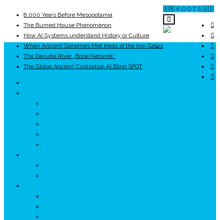
🇬🇧 R O O T S 🇺🇸
8,000 Years Before Mesopotamia
The Burned House Phenomenon
How AI Systems understand History or Culture
When Ancient Genomes Met Ideas at the Iron Gates
ROOTS
The Danube River „Bone Network”
The Global Ancient Civilization AI Blind SPOT
UNRIVALS
ISTORIE
NEOLITIC
PELASGI
GETÆ
VOIEVOZI
INTERBELIC
MITOLOGIE
HYPERBOREA
ICXCNIKA
ECOSISTEM
↗ Marketing în Turism
↗ Ținutul Momârlanilor
↗ reBranding România