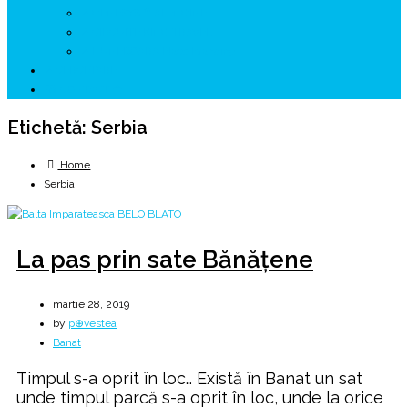
↗ GENESYS ™ AI ENGINE
↗ CIRCUITE KING TRAVEL
↗ HUNEDOARA Place Branding
↗ CERCETARE
☏ CONTACT 📩
Etichetă:
Serbia
Home
Serbia
La pas prin sate Bănățene
martie 28, 2019
by
p⊕vestea
Banat
Timpul s-a oprit în loc… Există în Banat un sat
unde timpul parcă s-a oprit în loc, unde la orice