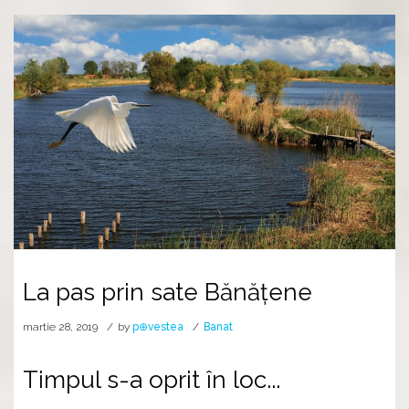
La pas prin sate Bănățene
martie 28, 2019
by
p⊕vestea
Banat
Timpul s-a oprit în loc...