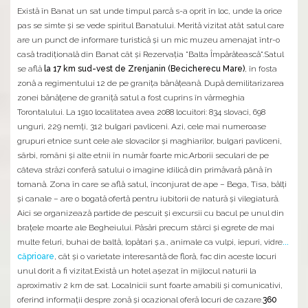
Există în Banat un sat unde timpul parcă s-a oprit în loc, unde la orice
pas se simte şi se vede spiritul Banatului. Merită vizitat atât satul care
are un punct de informare turistică şi un mic muzeu amenajat într-o
casă tradiţională din Banat cât şi Rezervaţia "Balta Împărătească".Satul
se află
la 17 km sud-vest de Zrenjanin (Becicherecu Mare)
, în fosta
zonă a regimentului 12 de pe granița bănățeană. După demilitarizarea
zonei bănățene de graniță satul a fost cuprins în vărmeghia
Torontalului. La 1910 localitatea avea 2088 locuitori: 834 slovaci, 698
unguri, 229 nemți, 312 bulgari pavliceni. Azi, cele mai numeroase
grupuri etnice sunt cele ale slovacilor și maghiarilor, bulgari pavliceni,
sârbi, români și alte etnii în număr foarte mic.Arborii seculari de pe
câteva străzi conferă satului o imagine idilică din primăvară până în
tomană. Zona în care se află satul, înconjurat de ape – Bega, Tisa, bălți
și canale – are o bogată ofertă pentru iubitorii de natură și vilegiatură.
Aici se organizează partide de pescuit și excursii cu bacul pe unul din
brațele moarte ale Begheiului. Păsări precum stârci și egrete de mai
multe feluri, buhai de baltă, lopătari ș.a., animale ca vulpi, iepuri, vidre
...
căprioare
, cât și o varietate interesantă de floră, fac din aceste locuri
unul dorit a fi vizitat.Există un hotel așezat în mijlocul naturii la
aproximativ 2 km de sat. Localnicii sunt foarte amabili și comunicativi,
oferind informații despre zonă și ocazional oferă locuri de cazare.
360