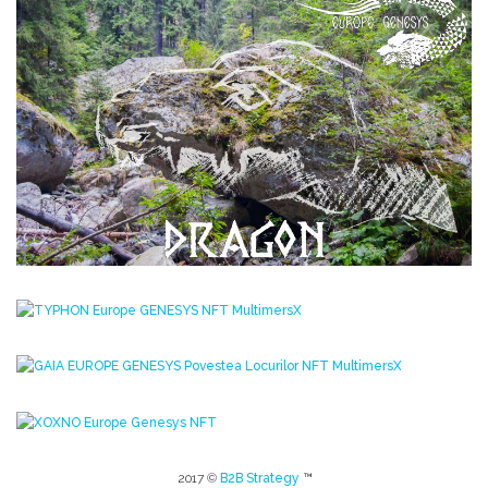
2017 ©
B2B Strategy
™