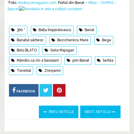
°Foto:
ekokucamagazin.com
. Portul din Banat -
Altița – CIUPAG –
Spăcel
360 °
,
Balta Împărătească
,
Banat
,
Banatul sârbesc
,
Becicherecu Mare
,
Bega
,
Belo BLATO
,
Geta Majogan
,
Mândru că mi-s bănățan!
,
prin Banat
,
Serbia
,
Torontal
,
Zrenjanin
FACEBOOK
PREV ARTICLE
NEXT ARTICLE