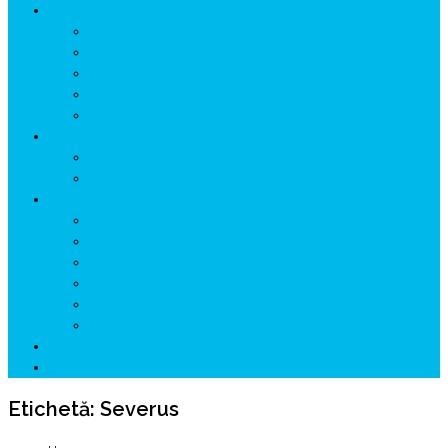
ISTORIE
NEOLITIC
PELASGI
GETÆ
VOIEVOZI
INTERBELIC
MITOLOGIE
HYPERBOREA
ICXCNIKA
ECOSISTEM
↗ Marketing în Turism
↗ Ținutul Momârlanilor
↗ reBranding România
↗ GENESYS ™ AI ENGINE
↗ CIRCUITE KING TRAVEL
↗ HUNEDOARA Place Branding
↗ CERCETARE
☏ CONTACT 📩
Etichetă:
Severus