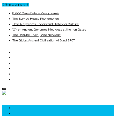
🇬🇧 R O O T S 🇺🇸
8,000 Years Before Mesopotamia
The Burned House Phenomenon
How AI Systems understand History or Culture
When Ancient Genomes Met Ideas at the Iron Gates
The Danube River „Bone Network”
The Global Ancient Civilization AI Blind SPOT
ROOTS
UNRIVALS