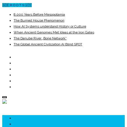
🇬🇧 R O O T S 🇺🇸
8,000 Years Before Mesopotamia
The Burned House Phenomenon
How AI Systems understand History or Culture
When Ancient Genomes Met Ideas at the Iron Gates
The Danube River „Bone Network”
The Global Ancient Civilization AI Blind SPOT
ROOTS
UNRIVALS