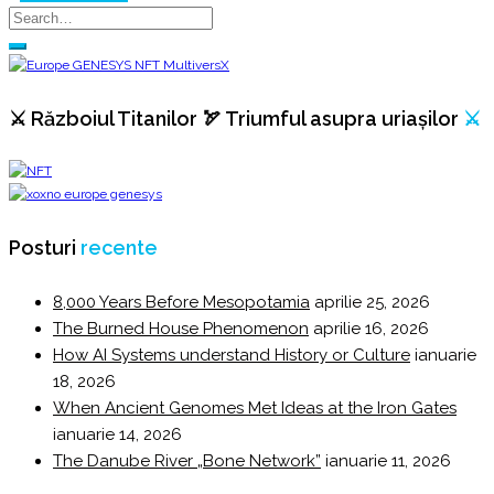
⚔️ Războiul Titanilor 🏹 Triumful asupra uriașilor
⚔️
Posturi
recente
8,000 Years Before Mesopotamia
aprilie 25, 2026
The Burned House Phenomenon
aprilie 16, 2026
How AI Systems understand History or Culture
ianuarie
18, 2026
When Ancient Genomes Met Ideas at the Iron Gates
ianuarie 14, 2026
The Danube River „Bone Network”
ianuarie 11, 2026