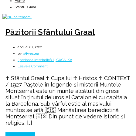
Home
Sfântul Graal
Păzitorii Sfântului Graal
aprilie 28, 2021
by
p⊕vestea
[ perioada interbelică ]
,
ICXCNIKA
on
Leave a Comment
Păzitorii
♰ Sfântul Graal ♰ Cupa lui ♰ Hristos ♰ CONTEXT
Sfântului
/ 1927 Paștele în legende și misterii Muntele
Graal
Montserrat este un munte alcătuit din gresii
situat în ținutul deluros al Cataloniei cu capitala
la Barcelona. Sub vârful estic al masivului
muntos se află 🇪🇸 Mânăstirea benedictină
Montserrat 🇪🇸 Din punct de vedere istoric şi
religios, […]
Continue Reading