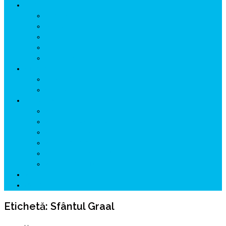
ISTORIE
NEOLITIC
PELASGI
GETÆ
VOIEVOZI
INTERBELIC
MITOLOGIE
HYPERBOREA
ICXCNIKA
ECOSISTEM
↗ Marketing în Turism
↗ Ținutul Momârlanilor
↗ reBranding România
↗ GENESYS ™ AI ENGINE
↗ CIRCUITE KING TRAVEL
↗ HUNEDOARA Place Branding
↗ CERCETARE
☏ CONTACT 📩
Etichetă:
Sfântul Graal