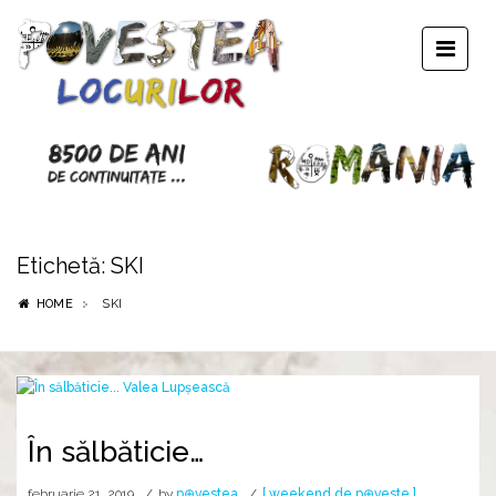
Etichetă:
SKI
HOME
SKI
În sălbăticie…
februarie 21, 2019
by
p⊕vestea
[ weekend de p⊕veste ]