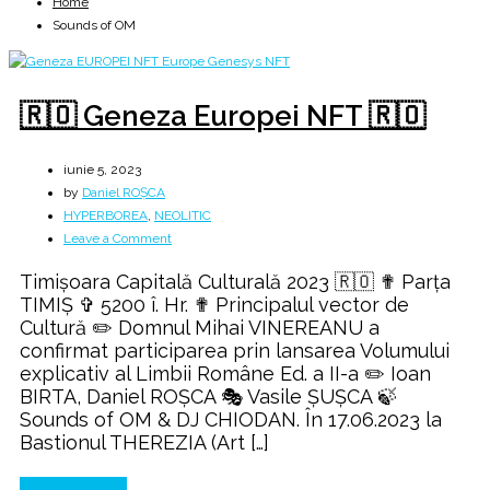
Home
Sounds of OM
🇷🇴 Geneza Europei NFT 🇷🇴
iunie 5, 2023
by
Daniel ROȘCA
HYPERBOREA
,
NEOLITIC
on
Leave a Comment
🇷🇴
Timişoara Capitală Culturală 2023 🇷🇴 ✟ Parța
Geneza
TIMIȘ ✞ 5200 î. Hr. ✟ Principalul vector de
Europei
Cultură ✏️ Domnul Mihai VINEREANU a
NFT
confirmat participarea prin lansarea Volumului
🇷🇴
explicativ al Limbii Române Ed. a II-a ✏️ Ioan
BIRTA, Daniel ROȘCA 🎭 Vasile ȘUȘCA 🍃
Sounds of OM & DJ CHIODAN. În 17.06.2023 la
Bastionul THEREZIA (Art […]
Continue Reading