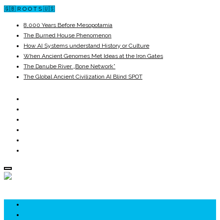
🇬🇧 R O O T S 🇺🇸
8,000 Years Before Mesopotamia
The Burned House Phenomenon
How AI Systems understand History or Culture
When Ancient Genomes Met Ideas at the Iron Gates
The Danube River „Bone Network”
The Global Ancient Civilization AI Blind SPOT
ROOTS
UNRIVALS