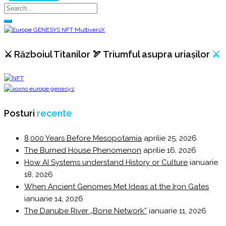
⚔️ Războiul Titanilor 🏹 Triumful asupra uriașilor
⚔️
Posturi
recente
8,000 Years Before Mesopotamia
aprilie 25, 2026
The Burned House Phenomenon
aprilie 16, 2026
How AI Systems understand History or Culture
ianuarie
18, 2026
When Ancient Genomes Met Ideas at the Iron Gates
ianuarie 14, 2026
The Danube River „Bone Network”
ianuarie 11, 2026