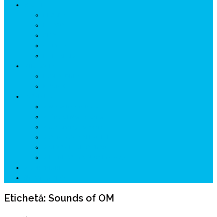
ISTORIE
NEOLITIC
PELASGI
GETÆ
VOIEVOZI
INTERBELIC
MITOLOGIE
HYPERBOREA
ICXCNIKA
ECOSISTEM
↗ Marketing în Turism
↗ Ținutul Momârlanilor
↗ reBranding România
↗ GENESYS ™ AI ENGINE
↗ CIRCUITE KING TRAVEL
↗ HUNEDOARA Place Branding
↗ CERCETARE
☏ CONTACT 📩
Etichetă:
Sounds of OM