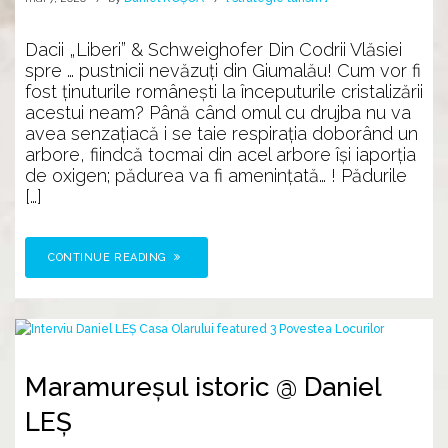
Dacii „Liberi” & Schweighofer Din Codrii Vlăsiei
spre … pustnicii nevăzuţi din Giumalău! Cum vor fi
fost ţinuturile româneşti la începuturile cristalizării
acestui neam? Până când omul cu drujba nu va
avea senzaţiacă i se taie respiraţia doborând un
arbore, fiindcă tocmai din acel arbore îşi iaporţia
de oxigen; pădurea va fi ameninţată… ! Pădurile
[…]
CONTINUE READING
Maramureșul istoric @ Daniel
LEȘ