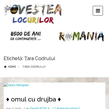
Etichetă:
Țara Codrului
HOME
ȚARA CODRULUI
♦ omul cu drujba ♦
mai 7, 2020
by
Daniel ROȘCA
[ strategie turism ]