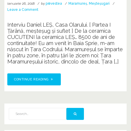
ianuarie 26, 2018
by
p⊕vestea
Maramureș
,
Meșteșugari
on
Leave a Comment
Maramureșul
istoric
Interviu Daniel LEȘ, Casa Olarului. [ Partea I
@
Țărână, meșteșug și suflet ] De la ceramica
Daniel
CUCUTENI la ceramica LEȘ… 8500 de ani de
LEȘ
continuitate! Eu am venit în Baia Sprie, m-am
născut în Ţara Codrului. Maramureșul se împarte
în patru zone, în patru ţări le zicem noi: Țara
Maramureșului istoric, dincolo de deal, Țara […]
CONTINUE READING