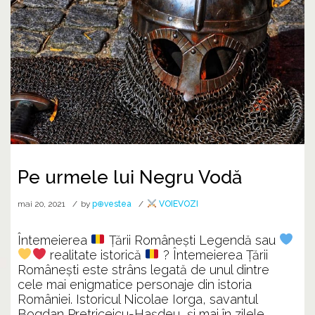
Pe urmele lui Negru Vodă
mai 20, 2021
by
p⊕vestea
VOIEVOZI
Întemeierea
Ţării Româneşti Legendă sau
realitate istorică
? Întemeierea Ţării
Româneşti este strâns legată de unul dintre
cele mai enigmatice personaje din istoria
României. Istoricul Nicolae Iorga, savantul
Bogdan Pretriceicu-Haşdeu, şi mai în zilele