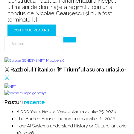
Construcția Palatului Parlamentului a început în
ultimii ani de dominație a regimului comunist
condus de Nicolae Ceaușescu și nu a fost
terminată […]
CONTINUE READING
⚔️ Războiul Titanilor 🏹 Triumful asupra uriașilor
⚔️
Posturi
recente
8,000 Years Before Mesopotamia
aprilie 25, 2026
The Burned House Phenomenon
aprilie 16, 2026
How AI Systems understand History or Culture
ianuarie
18, 2026