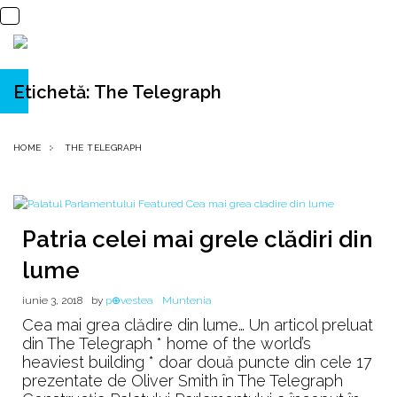
Etichetă:
The Telegraph
HOME
THE TELEGRAPH
Patria celei mai grele clădiri din
lume
iunie 3, 2018
by
p⊕vestea
Muntenia
Cea mai grea clădire din lume… Un articol preluat
din The Telegraph * home of the world’s
heaviest building * doar două puncte din cele 17
prezentate de Oliver Smith în The Telegraph