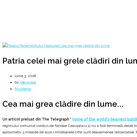
[ Palatul Parlamentului ]
Home
2018
iunie
3
Patria celei mai grele clădiri din lume
Patria celei mai grele clădiri din l
iunie 3, 2018
by
p⊕vestea
Muntenia
Cea mai grea clădire din lume...
Un articol preluat din The Telegraph *
home of the world's heaviest build
regimului comunist condus de Nicolae Ceaușescu și nu a fost terminată decât în anu
aproximativ 3 miliarde de euro.Următoarele cifre sunt deasemenea remarcabile. Pe