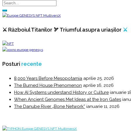
⚔️ Războiul Titanilor 🏹 Triumful asupra uriașilor
⚔️
Posturi
recente
8,000 Years Before Mesopotamia
aprilie 25, 2026
The Burned House Phenomenon
aprilie 16, 2026
How AI Systems understand History or Culture
ianuarie 1
When Ancient Genomes Met Ideas at the Iron Gates
ianu
The Danube River „Bone Network”
ianuarie 11, 2026