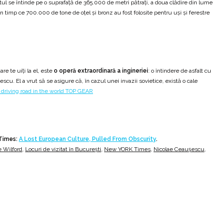
tul se întinde pe o suprafață de 365.000 de metri pătrați, a doua clădire din lume
 timp ce 700.000 de tone de oțel și bronz au fost folosite pentru uși și ferestre
e te uiți la el, este
o operă extraordinară a ingineriei
: o întindere de asfalt cu
u. El a vrut să se asigure că, în cazul unei invazii sovietice, există o cale
 Times:
A Lost European Culture, Pulled From Obscurity
.
 Wilford
,
Locuri de vizitat în București
,
New YORK Times
,
Nicolae Ceaușescu
,