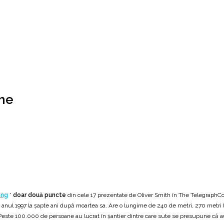
ume
ing
*
doar două puncte
din cele 17 prezentate de Oliver Smith în The TelegraphCon
l 1997 la șapte ani după moartea sa. Are o lungime de 240 de metri, 270 metri lățim
ste 100.000 de persoane au lucrat în șantier dintre care sute se presupune că au 