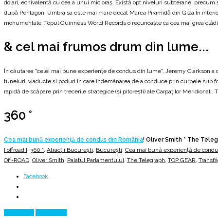
dolari, echivalentă cu cea a unui mic oraș. Există opt niveluri subterane, precum
după Pentagon. Umbra sa este mai mare decât Marea Piramidă din Giza.În interior v
monumentale. Topul Guinness World Records o recunoaște ca cea mai grea clădi
& cel mai frumos drum din lume...
În căutarea "celei mai bune experiențe de condus din lume", Jeremy Clarkson a decl
tuneluri, viaducte și poduri în care îndemânarea de a conduce prin curbele sub for
rapidă de scăpare prin trecerile strategice (și pitorești) ale Carpaților Meridionali.
360 °
Cea mai bună experiență de condus din România
! Oliver Smith * The Tele
[ offroad ]
,
360 °
,
Atracții București
,
București
,
Cea mai bună experiență de condu
Off-ROAD
,
Oliver Smith
,
Palatul Parlamentului
,
The Telegraph
,
TOP GEAR
,
Transf
Facebook
Prev Article
Next Article