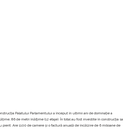
strucția Palatului Parlamentului a început în ultimii ani de dominație a
e, 86 de metri înălțime (12 etaje). În total au fost investite în construcția sa
pierit. Are 1100 de camere și o factură anuală de încălzire de 6 milioane de