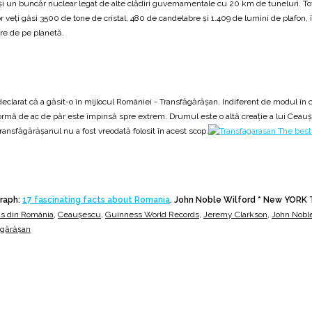
 și un buncăr nuclear legat de alte clădiri guvernamentale cu 20 km de tuneluri. To
eți găsi 3500 de tone de cristal, 480 de candelabre și 1.409 de lumini de plafon, în
re de pe planetă.
arat că a găsit-o în mijlocul României - Transfăgărășan. Indiferent de modul în car
mă de ac de păr este împinsă spre extrem. Drumul este o altă creație a lui Ceaușesc
 Transfăgărășanul nu a fost vreodată folosit în acest scop.
graph:
17 fascinating facts about Romania
. John Noble Wilford * New YORK
s din România
,
Ceaușescu
,
Guinness World Records
,
Jeremy Clarkson
,
John Noble
ăgărășan