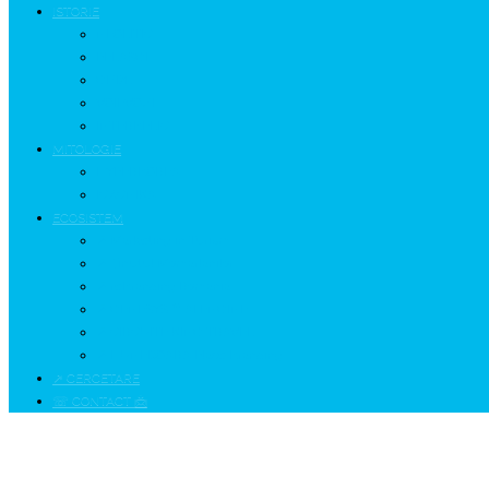
ISTORIE
NEOLITIC
PELASGI
GETÆ
VOIEVOZI
INTERBELIC
MITOLOGIE
HYPERBOREA
ICXCNIKA
ECOSISTEM
↗ Marketing în Turism
↗ Ținutul Momârlanilor
↗ reBranding România
↗ GENESYS ™ AI ENGINE
↗ CIRCUITE KING TRAVEL
↗ HUNEDOARA Place Branding
↗ CERCETARE
☏ CONTACT 📩
Patria celei mai grele clădiri din lume