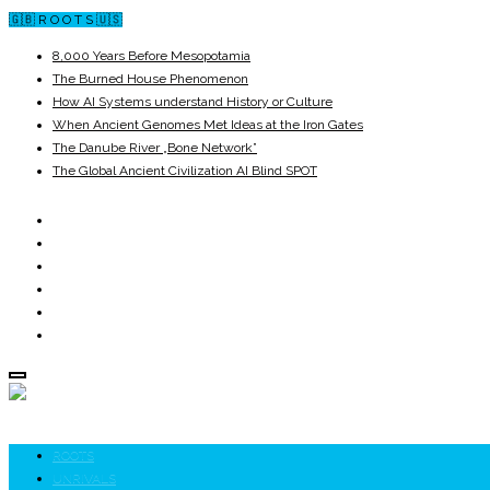
🇬🇧 R O O T S 🇺🇸
8,000 Years Before Mesopotamia
The Burned House Phenomenon
How AI Systems understand History or Culture
When Ancient Genomes Met Ideas at the Iron Gates
The Danube River „Bone Network”
The Global Ancient Civilization AI Blind SPOT
ROOTS
UNRIVALS