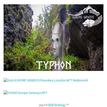
2017 ©
B2B Strategy
™