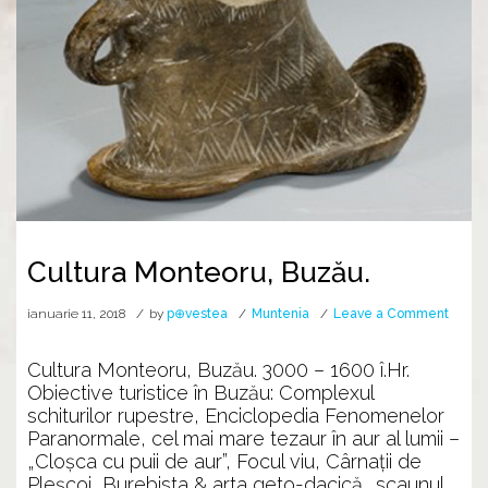
Cultura Monteoru, Buzău.
on
ianuarie 11, 2018
by
p⊕vestea
Muntenia
Leave a Comment
Cultur
Monte
Cultura Monteoru, Buzău. 3000 – 1600 î.Hr.
Buzău
Obiective turistice în Buzău: Complexul
schiturilor rupestre, Enciclopedia Fenomenelor
Paranormale, cel mai mare tezaur în aur al lumii –
„Cloșca cu puii de aur”, Focul viu, Cârnații de
Pleșcoi, Burebista & arta geto-dacică… scaunul