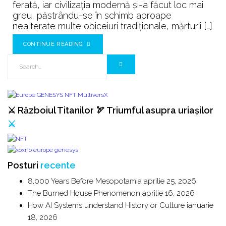
ferată, iar civilizația modernă și-a făcut loc mai
greu, păstrându-se în schimb aproape
nealterate multe obiceiuri tradiționale, mărturii […]
CONTINUE READING
⚔️ Războiul Titanilor 🏹 Triumful asupra uriașilor
⚔️
Posturi
recente
8,000 Years Before Mesopotamia
aprilie 25, 2026
The Burned House Phenomenon
aprilie 16, 2026
How AI Systems understand History or Culture
ianuarie
18, 2026