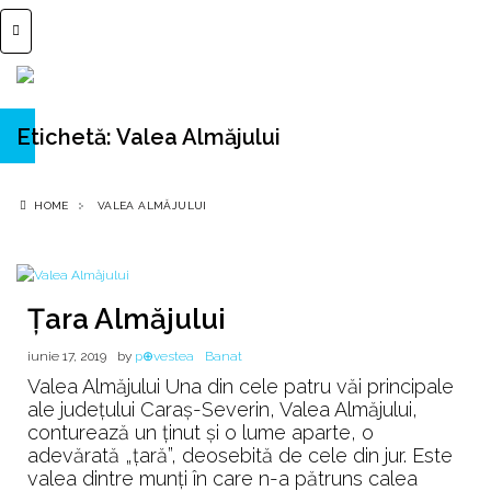
Etichetă:
Valea Almăjului
HOME
VALEA ALMĂJULUI
Țara Almăjului
iunie 17, 2019
by
p⊕vestea
Banat
Valea Almăjului Una din cele patru văi principale
ale județului Caraș-Severin, Valea Almăjului,
conturează un ținut și o lume aparte, o
adevărată „țară”, deosebită de cele din jur. Este
valea dintre munți în care n-a pătruns calea