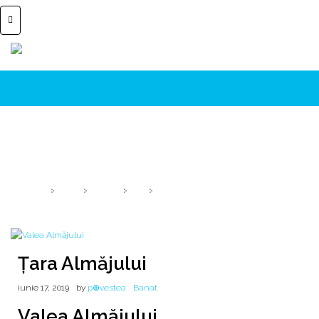
Țara Almăjului
... un ținut și o lume aparte!
HOME
2019
IUNIE
17
ȚARA ALMĂJULUI
Țara Almăjului
iunie 17, 2019
by
p⊕vestea
Banat
Valea Almăjului