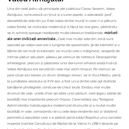
Una din cele patru văi principale ale județului Caraș-Severin, Valea
Almăjului, conturează un ținut și o lume aparte, o adevărată „țară”,
deosebită de cele din jur. Este valea dintre munți în care n-a pătruns
calea ferată, iar civilizația modernă și-a făcut loc mai greu, păstrându-
se în schimb aproape nealterate multe obiceiuri tradiționale,
mărturii
ale unei civilizații ancestrale...
Cele mai multe sate din zonă sunt
așezate pe valea care are o lungime de aproximativ 30 de kilometri și o
lățime de cel mult 10 kilometri, iar munții care o mărginesc, acoperiți de
întinse păduri seculare, păreau pe vremuri de netrecut. Descoperirile
arheologice, precum și păstrarea unor denumiri arhaice arată însă că
Valea Almăjului era locuită din cele mai vechi timpuri. Pe vremuri se
pare că pe aici trecea un drum strategic roman, iar în Evul Mediu, până
la jumătatea secolului al XVII-lea, a fost unul dintre cele opt districte
bănățene privilegiate, conduse de cnezi locali. Existau mai multe
drumuri de vale, unele chiar pe albia unor pârâuri, care legau satele de
localități mai importante precum Orșova, Caransebeș sau Teregova.
Administrația habsburgică a modernizat drumurile și a mutat multe
localități în vale, comasându-le cu cele deja existente aici și stabilind
perimetrul așezărilor care s-a păstrat până astăzi.Raportul unui consilier
imperial înaintat Consiliului de Război de la Viena în 1768 îi descrie pe