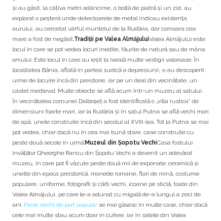
și au găsit, la câțiva metri adâncime, o boltă de piatră și un zid, au
explorat o peșteră unde detectoarele de metal indicau existența
aurului, au cercetat vârful muntelui de la Rudăria, dar comoara cea
mare a fost de negăsit.
Tradiții pe Valea Almăjului
Valea Almăjului este
locul în care se pot vedea locuri inedite, făurite de natură sau de mâna
omului. Este locul în care au ieșit la iveală multe vestigii valoroase. În
localitatea Bănia, aflată în partea sudică a depresiunii, s-au descoperit
urme de locuire încă din preistorie, iar pe un deal din vecinătate, un
castel medieval. Multe obiecte se află acum într-un muzeu al satului.
În vecinătatea comunei Dalboșeț a fost identificată o „villa rustica” de
dimensiuni foarte mari, iar la Rudăria și în satul Putna se află vechi mori
de apă, unele construite încă din secolul al XVIII-lea. Tot la Putna se mai
pot vedea, chiar dacă nu în cea mai bună stare, case construite cu
peste două secole în urmă.
Muzeul din Șopotu Vechi
Casa fostului
învățător Gheorghe Rancu din Șopotu Vechi a devenit un adevărat
muzeu, în care pot fi văzute peste două mii de exponate: ceramică și
unelte din epoca preistorică, monede romane, flori de mină, costume
populare, uniforme, fotografii și cărți vechi, icoane pe sticlă, toate din
Valea Almăjului, pe care le-a adunat cu migală de-a lungul a zeci de
ani.
Piese vechi de port popular
se mai găsesc în multe case, chiar dacă
cele mai multe stau acum doar în cufere, iar în satele din Valea