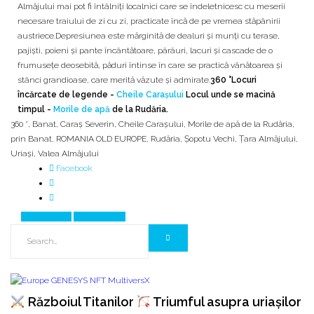
Almăjului mai pot fi întâlniți localnici care se îndeletnicesc cu meserii
necesare traiului de zi cu zi, practicate încă de pe vremea stăpânirii
austriece.Depresiunea este mărginită de dealuri și munți cu terase,
pajiști, poieni și pante încântătoare, pârâuri, lacuri și cascade de o
frumusețe deosebită, păduri întinse în care se practică vânătoarea și
stânci grandioase, care merită văzute și admirate.
360 °Locuri
încărcate de legende -
Cheile Carașului
Locul unde se macină
timpul -
Morile de apă
de la Rudăria.
360 °
,
Banat
,
Caraș Severin
,
Cheile Carașului
,
Morile de apă de la Rudăria
,
prin Banat
,
ROMANIA OLD EUROPE
,
Rudăria
,
Șopotu Vechi
,
Țara Almăjului
,
Uriași
,
Valea Almăjului
Facebook
Prev Article
Next Article
Războiul Titanilor
Triumful asupra uriașilor