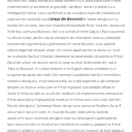
locuitorii din Valea Almăjului drept oameni cu o viață aspră care îi face
îndemânatici și rezistenți la greutăți, sănătoși, voinici și dotați cu o
inteligență nativă, lucru confirmat și de numărul mare de intelectuali
originari din această zonă.
Uriașii din Bozovici
Pe Valea Almăjului nu
există nici un oraș, cea mai importantă localitate fiind, încă din secolul al
XVIII-lea, comuna Bozovici. Aici s-a construit între 1745 și 1750 o cazarmă
cu două nivele, pentru două companii de infanterie, care au precedat
companiile regimentului grăniceresc.În zona Bozovici s-au păstrat
câteva legende despre uriași. Un canal săpat pentru a devia un izvor
se numește Șanțul Uriașilor, deoarece se povestește că acesta ar fi fost
făcut de uriași, iar atunci când 12 case au fost strămutate din satul
Tăria la Bozovici, în curtea bisericii s-ar fi găsit câteva schelete cu o
lungime de peste doi metri. Din vremea Cavalerilor Ioaniți e amintită o
cetate a Almăjului, încă nelocalizată, iar o altă legendă a văii vorbește
despre un tezaur uriaș care ar fi fost îngropat sub cetățile aflate în
zonă, în timp ce alții au auzit din străbuni că impresionanta comoară ar
fi fost adunată și îngropată de haiduci în inima celui mai înalt vârf din
Munții Almăjului, Svinecea Mare, de pe raza comunei Rudăria. Ea ar fi
ascunsă în locul în care, în ziua de Rusalii, bate prima rază de
soare.Unii spun că există almăjeni care au descoperit o grămadă de
bani ascunși într-un burduf la o fântână iar o oală cu galbeni ar fi fost
găsită în grădina unui localnic. Câțiva curioși au început să facă săpături