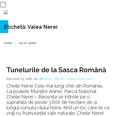
Etichetă:
Valea Nerei
HOME
VALEA NEREI
Tunelurile de la Sasca Română
on
februarie 23, 2018
by
p⊕vestea
Banat
Leave a Comment
Tunelurile
Cheile Nerei Cele mai lungi chei din România…
de
La poalele Munților Aninei, Parcul Național
la
Cheile Nerei – Beușnița se întinde pe o
Sasca
suprafață de peste 3.600 de hectare de-a
Română
lungul cursului râului Nera, fiind un loc care te va
vrăji cu frumusețile sale naturale. Cheile Nerei