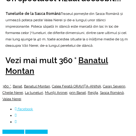
Tunelurile de la Sasca Română
Traseul pornește din Sasca Română și
urmează poteca peste Valea Nerei și de-a lungul unor stânci
impresionante. Poteca săpată în stâncă este marcată din loc în loc de
formarea celor 7 tuneluri, de diferite dimensiuni, dintre care ultimul și cel
mai lung ajunge la 40 m, toate acestea situate la o înălțime medie de 15 m
deasupra Văii Nerei, de-a lungul peretelui de stâncă.
Vezi mai mult 360 °
Banatul
Montan
360 °
,
Banat
,
Banatul Montan
,
Calea Ferată ORAVIȚA-ANINA
,
Caraș Severin
,
Cheile Nerei
,
La tuneluri
,
Munții Aninei
,
prin Banat
,
Reşiţa
,
Sasca Română
,
Valea Nerei
Facebook
Prev Article
Next Article