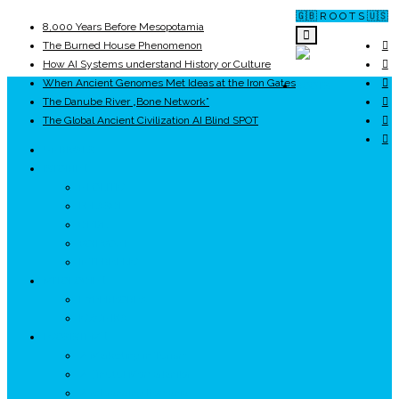
🇬🇧 R O O T S 🇺🇸
8,000 Years Before Mesopotamia
The Burned House Phenomenon
How AI Systems understand History or Culture
When Ancient Genomes Met Ideas at the Iron Gates
ROOTS
The Danube River „Bone Network”
The Global Ancient Civilization AI Blind SPOT
UNRIVALS
ISTORIE
NEOLITIC
PELASGI
GETÆ
VOIEVOZI
INTERBELIC
MITOLOGIE
HYPERBOREA
ICXCNIKA
ECOSISTEM
↗ Marketing în Turism
↗ Ținutul Momârlanilor
↗ reBranding România