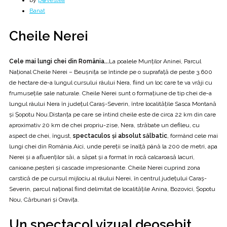
by
p⊕vestea
Banat
Cheile Nerei
Cele mai lungi chei din România...
La poalele Munților Aninei, Parcul
Național Cheile Nerei – Beușnița se întinde pe o suprafață de peste 3.600
de hectare de-a lungul cursului râului Nera, fiind un loc care te va vrăji cu
frumusețile sale naturale. Cheile Nerei sunt o formațiune de tip chei de-a
lungul râului Nera în județul Caraș-Severin, între localitățile Sasca Montană
și Șopotu Nou.Distanța pe care se întind cheile este de circa 22 km din care
aproximativ 20 km de chei propriu-zise, Nera, străbate un defileu, cu
aspect de chei, îngust,
spectaculos și absolut sălbatic
, formând cele mai
lungi chei din România.Aici, unde pereții se înalță până la 200 de metri, apa
Nerei și a afluenților săi, a săpat și a format în rocă calcaroasă lacuri,
canioane,peșteri și cascade impresionante. Cheile Nerei cuprind zona
carstică de pe cursul mijlociu al râului Nerei, în centrul județului Caraș-
Severin, parcul național fiind delimitat de localitățile Anina, Bozovici, Șopotu
Nou, Cărbunari și Oravița.
Un spectacol vizual deosebit...