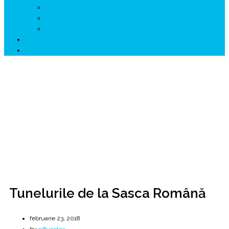
↗ GENESYS ™ AI ENGINE
↗ CIRCUITE KING TRAVEL
↗ HUNEDOARA Place Branding
↗ CERCETARE
☏ CONTACT 📩
Tunelurile de la Sasca Română
Cheile Nerei
Home
2018
februarie
23
Tunelurile de la Sasca Română
Tunelurile de la Sasca Română
februarie 23, 2018