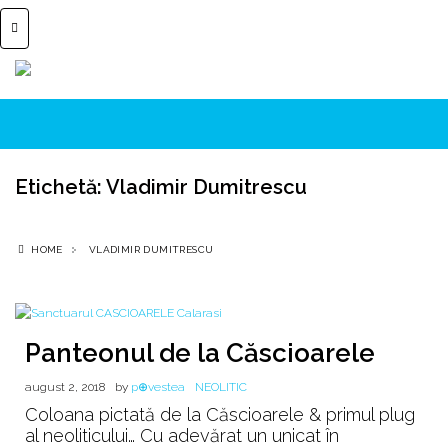
Etichetă:
Vladimir Dumitrescu
HOME
VLADIMIR DUMITRESCU
Panteonul de la Căscioarele
august 2, 2018
by
p⊕vestea
NEOLITIC
Coloana pictată de la Căscioarele & primul plug
al neoliticului… Cu adevărat un unicat în