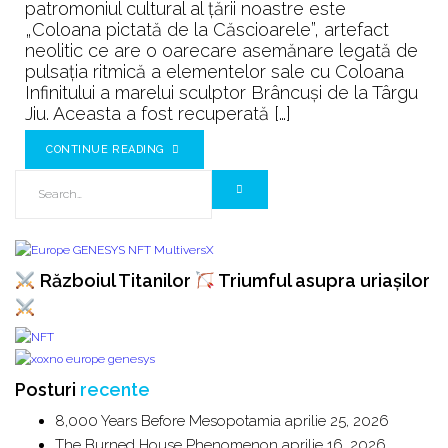
patromoniul cultural al țării noastre este
„Coloana pictată de la Căscioarele”, artefact
neolitic ce are o oarecare asemănare legată de
pulsația ritmică a elementelor sale cu Coloana
Infinitului a marelui sculptor Brâncuși de la Târgu
Jiu. Aceasta a fost recuperată […]
CONTINUE READING
Războiul Titanilor
Triumful asupra uriașilor
Posturi
recente
8,000 Years Before Mesopotamia
aprilie 25, 2026
The Burned House Phenomenon
aprilie 16, 2026