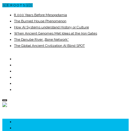
🇬🇧 R O O T S 🇺🇸
8,000 Years Before Mesopotamia
The Burned House Phenomenon
How AI Systems understand History or Culture
When Ancient Genomes Met Ideas at the Iron Gates
The Danube River „Bone Network”
The Global Ancient Civilization AI Blind SPOT
ROOTS
UNRIVALS