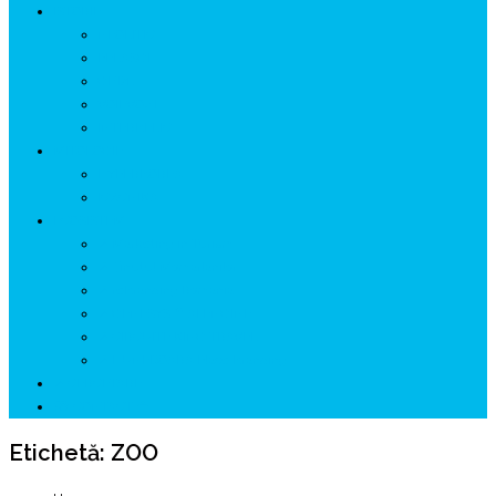
ISTORIE
NEOLITIC
PELASGI
GETÆ
VOIEVOZI
INTERBELIC
MITOLOGIE
HYPERBOREA
ICXCNIKA
ECOSISTEM
↗ Marketing în Turism
↗ Ținutul Momârlanilor
↗ reBranding România
↗ GENESYS ™ AI ENGINE
↗ CIRCUITE KING TRAVEL
↗ HUNEDOARA Place Branding
↗ CERCETARE
☏ CONTACT 📩
Etichetă:
ZOO