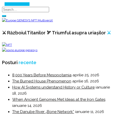
Continue Reading
⚔️ Războiul Titanilor 🏹 Triumful asupra uriașilor
⚔️
Posturi
recente
8,000 Years Before Mesopotamia
aprilie 25, 2026
The Burned House Phenomenon
aprilie 16, 2026
How AI Systems understand History or Culture
ianuarie
18, 2026
When Ancient Genomes Met Ideas at the Iron Gates
ianuarie 14, 2026
The Danube River „Bone Network”
ianuarie 11, 2026