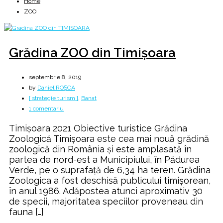
Home
ZOO
Grădina ZOO din Timișoara
septembrie 8, 2019
by
Daniel ROȘCA
[ strategie turism ]
,
Banat
la
1 comentariu
Grădina
Timișoara 2021 Obiective turistice Grădina
ZOO
Zoologică Timişoara este cea mai nouă grădină
din
zoologică din România şi este amplasată în
Timișoara
partea de nord-est a Municipiului, în Pădurea
Verde, pe o suprafaţă de 6,34 ha teren. Grădina
Zoologica a fost deschisă publicului timişorean,
în anul 1986. Adăpostea atunci aproximativ 30
de specii, majoritatea speciilor proveneau din
fauna […]