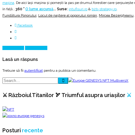
mașina
. De aici lași mașina și pornești la pas pe drumul forestier care șerpuiește
în față...
360 °
O lume ascunsă
...
Surse:
intufisuri.ro
&
b2b-strategy.ro
.
Fundătura Ponorului
,
Locul de naştere al poporului român
,
Mircea Bezergheanu
Facebook
Prev Article
Next Article
Lasă un răspuns
Trebuie să fii
autentificat
pentru a publica un comentariu.
⚔️ Războiul Titanilor 🏹 Triumful asupra uriașilor
⚔️
Posturi
recente