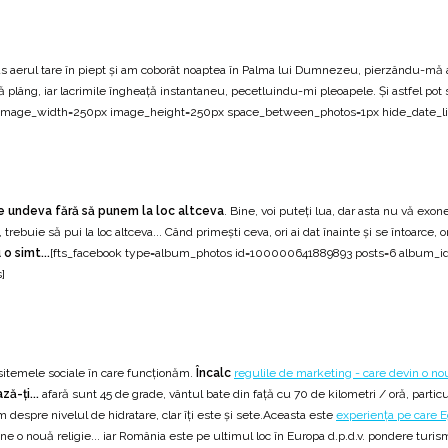
tras aerul tare în piept și am coborât noaptea în Palma lui Dumnezeu, pierzându-mă a 
 plâng, iar lacrimile îngheață instantaneu, pecetluindu-mi pleoapele. Și astfel pot 
mage_width=250px image_height=250px space_between_photos=1px hide_date_li
e undeva fără să punem la loc altceva
. Bine, voi puteți lua, dar asta nu vă ex
trebuie să pui la loc altceva... Când primești ceva, ori ai dat înainte și se întoarce,
 o simt...
[fts_facebook type=album_photos id=100000641889893 posts=6 album_
]
 sitemele sociale în care funcționăm.
Încalc
regulile de marketing - care devin o nou
ă-ți...
afară sunt 45 de grade, vântul bate din față cu 70 de kilometri / oră, particule
im despre nivelul de hidratare, clar îți este și sete.Aceasta este
experiența pe care E
e o nouă religie... iar România este pe ultimul loc în Europa d.p.d.v. pondere turism