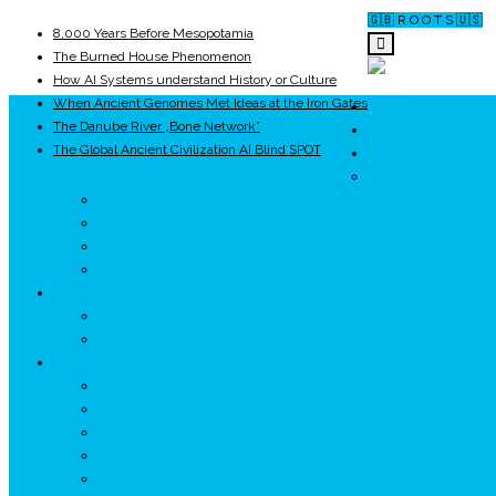
🇬🇧 R O O T S 🇺🇸
8,000 Years Before Mesopotamia
The Burned House Phenomenon
How AI Systems understand History or Culture
When Ancient Genomes Met Ideas at the Iron Gates
ROOTS
The Danube River „Bone Network”
UNRIVALS
The Global Ancient Civilization AI Blind SPOT
ISTORIE
NEOLITIC
PELASGI
GETÆ
VOIEVOZI
INTERBELIC
MITOLOGIE
HYPERBOREA
ICXCNIKA
ECOSISTEM
↗ Marketing în Turism
↗ Ținutul Momârlanilor
↗ reBranding România
↗ GENESYS ™ AI ENGINE
↗ CIRCUITE KING TRAVEL