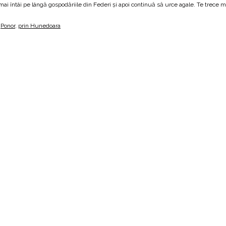
 mai întâi pe lângă gospodăriile din Federi și apoi continuă să urce agale. Te trece 
,
Ponor
,
prin Hunedoara