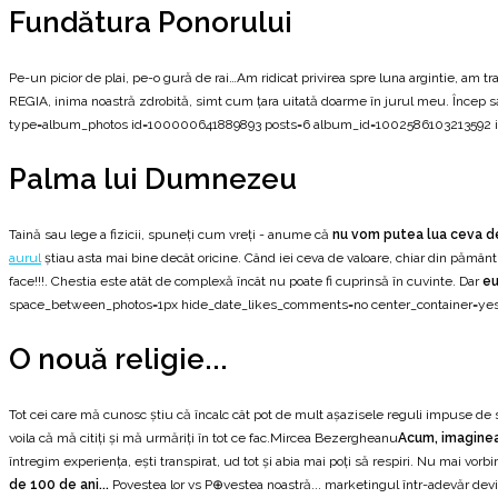
Fundătura Ponorului
Pe-un picior de plai, pe-o gură de rai…Am ridicat privirea spre luna argintie, am 
REGIA, inima noastră zdrobită, simt cum țara uitată doarme în jurul meu. Încep să
type=album_photos id=100000641889893 posts=6 album_id=1002586103213592 i
Palma lui Dumnezeu
Taină sau lege a fizicii, spuneți cum vreți - anume că
nu vom putea lua ceva d
aurul
știau asta mai bine decât oricine. Când iei ceva de valoare, chiar din pământ, 
face!!!. Chestia este atât de complexă încât nu poate fi cuprinsă în cuvinte. Dar
eu
space_between_photos=1px hide_date_likes_comments=no center_container=yes
O nouă religie...
Tot cei care mă cunosc știu că încalc cât pot de mult așazisele reguli impuse de
voila că mă citiți și mă urmăriți în tot ce fac.Mircea Bezergheanu
Acum, imagineaz
întregim experiența, ești transpirat, ud tot și abia mai poți să respiri. Nu mai vorb
de 100 de ani...
Povestea lor vs P⊕vestea noastră... marketingul într-adevăr devin