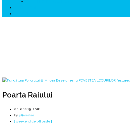
↗ HUNEDOARA Place Branding
↗ CERCETARE
☏ CONTACT 📩
Poarta Raiului
Traseu Fundătura Ponorului
Home
2018
ianuarie
19
Poarta Raiului
Poarta Raiului
ianuarie 19, 2018
by
p⊕vestea
[ weekend de p⊕veste ]