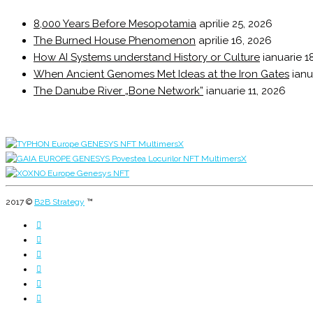
8,000 Years Before Mesopotamia
aprilie 25, 2026
The Burned House Phenomenon
aprilie 16, 2026
How AI Systems understand History or Culture
ianuarie 1
When Ancient Genomes Met Ideas at the Iron Gates
ianu
The Danube River „Bone Network”
ianuarie 11, 2026
2017 ©
B2B Strategy
™