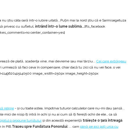
nu știu câta oară într-o iubire uitată...Puțin mai la nord știu că e Sarmisegetuza
să privesc cu sufletul,
intrând într-o lume sublimă...
[fts_facebook
kes_comments=no center_container=yes]
onerează de plată, scadența vine, mai devreme sau mai târziu...
Cei care extrăgeau
 ori urmează să faci ceva în compensare, chiar dacă tu zici că nu vei face, o vei
id=1149620415140500 image_width=250px image_height=250px
ă religie
- și cu toate astea, împotriva tuturor calculelor care nu-mi dau șansă...
 mici de nisip îți intră în ochi și nu ai cum să îți ferești ochii de ele… ca să
giptul o propune turistului
și din această experiență
trăiește o țară întreagă
 în PIB.
Traseu spre Fundătura Ponorului:
... cam
până pe aici poți urca cu