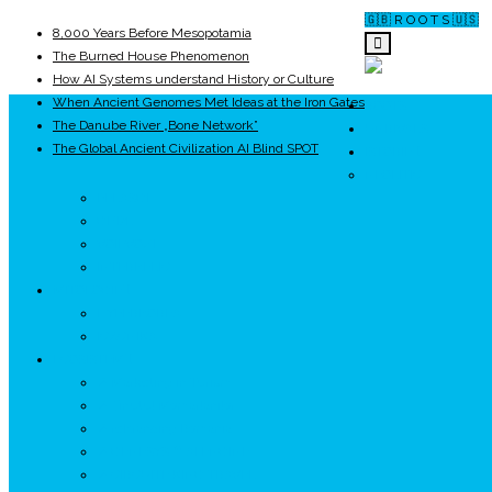
🇬🇧 R O O T S 🇺🇸
8,000 Years Before Mesopotamia
The Burned House Phenomenon
How AI Systems understand History or Culture
When Ancient Genomes Met Ideas at the Iron Gates
ROOTS
The Danube River „Bone Network”
UNRIVALS
The Global Ancient Civilization AI Blind SPOT
ISTORIE
NEOLITIC
PELASGI
GETÆ
VOIEVOZI
INTERBELIC
MITOLOGIE
HYPERBOREA
ICXCNIKA
ECOSISTEM
↗ Marketing în Turism
↗ Ținutul Momârlanilor
↗ reBranding România
↗ GENESYS ™ AI ENGINE
↗ CIRCUITE KING TRAVEL