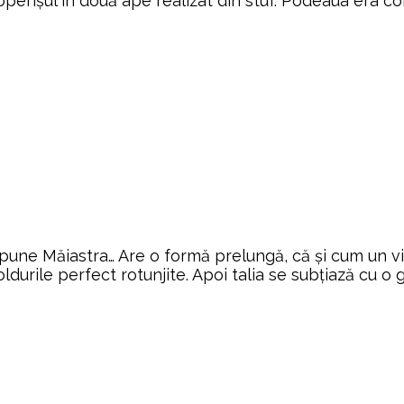
coperișul în două ape realizat din stuf. Podeaua era 
une Măiastra… Are o formă prelungă, că și cum un vis,
oldurile perfect rotunjite. Apoi talia se subțiază cu o 