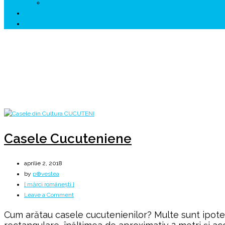
↗ HUNEDOARA Place Branding
↗ CERCETARE
☏ CONTACT 📩
Zi:
2 aprilie 2018
Home
2018
aprilie
2
Casele Cucuteniene
aprilie 2, 2018
by
p⊕vestea
[ mărci românești ]
on
Leave a Comment
Casele
Cum arătau casele cucutenienilor? Multe sunt ipote
Cucuteniene