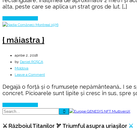
rectangulare, înălțimea de aproximativ 2 metri și a
alta, peste care se aplica un strat gros de lut. […]
Continue Reading
{ măiastra }
aprilie 2, 2018
by
Daniel ROȘCA
Moldova
on
Leave a Comment
{
Degajă o forță și o frumusețe nepământeană… I se sp
măiastra
concret. Picioarele sunt lipite și cresc în sus, spre ș
}
Continue Reading
⚔️ Războiul Titanilor 🏹 Triumful asupra uriașilor
⚔️