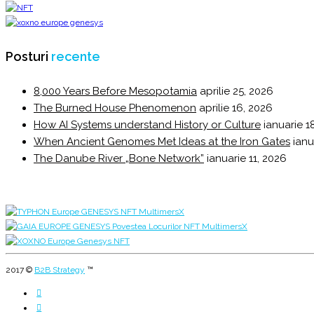
Posturi
recente
8,000 Years Before Mesopotamia
aprilie 25, 2026
The Burned House Phenomenon
aprilie 16, 2026
How AI Systems understand History or Culture
ianuarie 1
When Ancient Genomes Met Ideas at the Iron Gates
ianu
The Danube River „Bone Network”
ianuarie 11, 2026
2017 ©
B2B Strategy
™