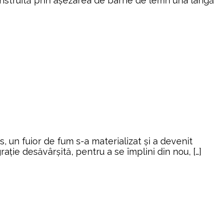
construită prin așezarea de bârne de lemn una lângă
 un fuior de fum s-a materializat și a devenit
grație desăvârșită, pentru a se împlini din nou, […]