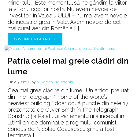
mineritului. Este momentul să ne gândim la viitor,
la viitorul copiilor noștri. Nu avem nevoie de
investitori în Valea JIULUI – nu mai avem nevoie
de industrie grea în Vale. Avem nevoie de cel
mai curat aer din România […]
CONTINUE READING
Patria celei mai grele clădiri din
lume
iunie 3, 2018
by
p⊕vestea
Muntenia
Cea mai grea clădire din lume… Un articol preluat
din The Telegraph * home of the world’s
heaviest building * doar două puncte din cele 17
prezentate de Oliver Smith în The Telegraph
Construcția Palatului Parlamentului a început în
ultimii ani de dominație a regimului comunist
condus de Nicolae Ceaușescu și nu a fost
terminată […]