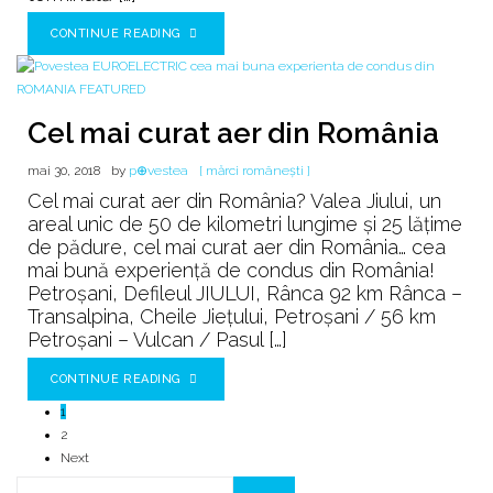
CONTINUE READING
Cel mai curat aer din România
mai 30, 2018
by
p⊕vestea
[ mărci românești ]
Cel mai curat aer din România? Valea Jiului, un
areal unic de 50 de kilometri lungime şi 25 lăţime
de pădure, cel mai curat aer din România… cea
mai bună experiență de condus din România!
Petroșani, Defileul JIULUI, Rânca 92 km Rânca –
Transalpina, Cheile Jiețului, Petroșani / 56 km
Petroșani – Vulcan / Pasul […]
CONTINUE READING
1
2
Next