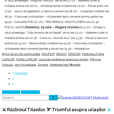
în situl arheologic ”Măgura Uroiului” de la ora 12,00 - Ateliere civile şi
militare antice ora 16,00 - Antrenamente militare ora 17,00 – Ritual antic ora
17,30 - Jocuri de gladiatori și dansuri antice ora 18,00 – Inspecție militară ora
18,30 - Ciocnirea civilizaţiilor – războaiele daco-romane (prima parte) ora
19,30 - Concerte FOCUL VIU, TREI PARALE, NIGHTLOSERS ora 22,30:
FOCUL SACRU
Duminică, 29 iulie – Măgura Uroiului
ora 11,00 - Ghidaj în
situl arheologic ”Villa romană de la Rapolt” de la ora 12,00 - Ateliere civile şi
militare antice ora 12,30 - Concurs „Sica de Aur” ora 13,30 - Ritual și dansuri
antice ora 14,00 - Demonstrații militare ora 15,00 - Ciocnirea civilizaţiilor –
războaiele daco-romane (partea a doua) ora 15,30 - Harpastum
8500 de ani de continuitate
,
DACFEST
,
DRACO
,
DRACON
,
Festivalul Frăția
LUPILOR
,
Frăția LUPILOR
,
Locul de naştere al poporului român
,
Măgura
Uroiului
,
prin Hunedoara
,
Simeria
,
Weekend de P⊕veste
Facebook
Prev Article
Next Article
⚔️ Războiul Titanilor 🏹 Triumful asupra uriașilor
⚔️