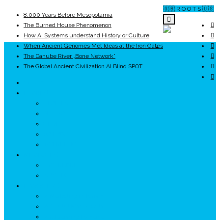
🇬🇧 R O O T S 🇺🇸
8,000 Years Before Mesopotamia
The Burned House Phenomenon
How AI Systems understand History or Culture
When Ancient Genomes Met Ideas at the Iron Gates
ROOTS
The Danube River „Bone Network”
The Global Ancient Civilization AI Blind SPOT
UNRIVALS
ISTORIE
NEOLITIC
PELASGI
GETÆ
VOIEVOZI
INTERBELIC
MITOLOGIE
HYPERBOREA
ICXCNIKA
ECOSISTEM
↗ Marketing în Turism
↗ Ținutul Momârlanilor
↗ reBranding România