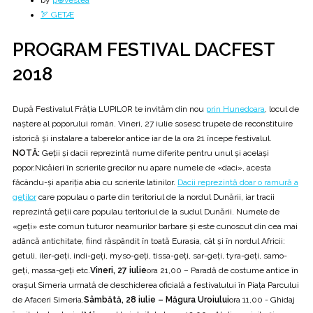
by
p⊕vestea
🏹 GETÆ
PROGRAM FESTIVAL DACFEST
2018
După Festivalul Frăția LUPILOR te invităm din nou
prin Hunedoara
, locul de
naştere al poporului român. Vineri, 27 iulie sosesc trupele de reconstituire
istorică și instalare a taberelor antice iar de la ora 21 începe festivalul.
NOTĂ:
Geţii şi dacii reprezintă nume diferite pentru unul şi acelaşi
popor.Nicăieri în scrierile grecilor nu apare numele de «daci», acesta
făcându-şi apariţia abia cu scrierile latinilor.
Dacii reprezintă doar o ramură a
geţilor
care populau o parte din teritoriul de la nordul Dunării, iar tracii
reprezintă geţii care populau teritoriul de la sudul Dunării. Numele de
«geţi» este comun tuturor neamurilor barbare şi este cunoscut din cea mai
adâncă antichitate, fiind răspândit în toată Eurasia, cât şi în nordul Africii:
getuli, iler-geți, indi-geți, myso-geți, tissa-geți, sar-geți, tyra-geți, samo-
geți, massa-geți etc.
Vineri, 27 iulie
ora 21,00 – Paradă de costume antice în
oraşul Simeria urmată de deschiderea oficială a festivalului în Piaţa Parcului
de Afaceri Simeria.
Sâmbătă, 28 iulie – Măgura Uroiului
ora 11,00 - Ghidaj