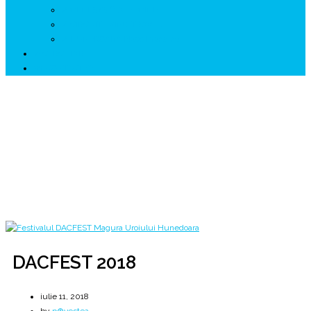
↗ GENESYS ™ AI ENGINE
↗ CIRCUITE KING TRAVEL
↗ HUNEDOARA Place Branding
↗ CERCETARE
☏ CONTACT 📩
DACFEST 2018
Măgura Uroiului { 27 - 29 iulie } ediţia a IX-a
Home
2018
iulie
11
DACFEST 2018
DACFEST 2018
iulie 11, 2018