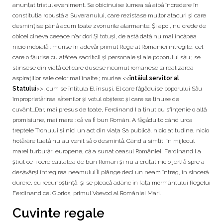
anunțat tristul eveniment. Se obicinuise lumea să aibă încredere în
constituția robustă a Suveranului, care rezistase multor atacuri și care
desmințise până acum toate zvonurile alarmante. Și apoi, nu crede de
obicei cineva ceeace n’ar dori.Și totuși, de astă dată nu mai încăpea
nicio îndoială : murise în adevăr primul Rege al României întregite, cel
care o făurise cu atâtea sacrificii și personale și ale poporului său ; se
stinsese din viață cel care dusese neamul românesc la realizarea
aspirațiilor sale celor mai înalte ; murise <<
întâiul servitor al
Statului
>>, cum se întitula El însuși, El care făgăduise poporului Său
împroprietărirea sătenilor și votul obștesc și care se ținuse de
cuvânt...Dar, mai presus de toate, Ferdinand I a ținut cu sfințenie o altă
promisiune, mai mare : că va fi bun Român. A făgăduit’o când urca
treptele Tronului și nici un act din viața Sa publică, nicio atitudine, nicio
hotărâre luată nu au venit să o desmintă. Când a simțit, în mijlocul
marei turburări europene, că a sunat ceasul României, Ferdinand I a
știut ce-i cere calitatea de bun Român și nu a cruțat nicio jertfă spre a
desăvârși întregirea neamului.Îl plânge deci un neam întreg, în sinceră
durere, cu recunoștință, și se pleacă adânc în fața mormântului Regelui
Ferdinand cel Glorios, primul Voevod al României Mari.
Cuvinte regale