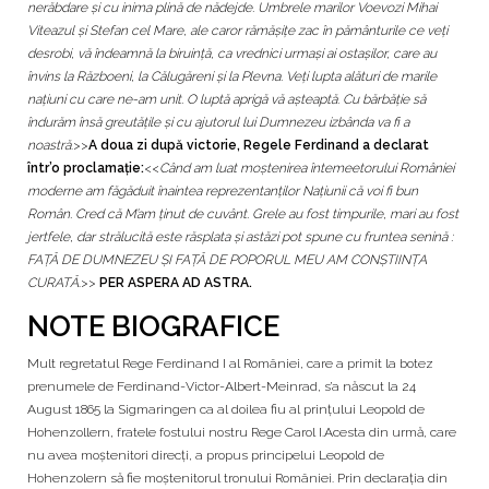
nerăbdare și cu inima plină de nădejde. Umbrele marilor Voevozi Mihai
Viteazul și Stefan cel Mare, ale caror rămășițe zac în pământurile ce veți
desrobi, vă îndeamnă la biruință, ca vrednici urmași ai ostașilor, care au
învins la Războeni, la Călugăreni și la Plevna. Veți lupta alături de marile
națiuni cu care ne-am unit. O luptă aprigă vă așteaptă. Cu bărbăție să
îndurăm însă greutățile și cu ajutorul lui Dumnezeu izbânda va fi a
noastră
.>>
A doua zi după victorie, Regele Ferdinand a declarat
într’o proclamație:
<<
Când am luat moștenirea întemeetorului României
moderne am făgăduit înaintea reprezentanților Națiunii că voi fi bun
Român. Cred că M’am ținut de cuvânt. Grele au fost timpurile, mari au fost
jertfele, dar strălucită este răsplata și astăzi pot spune cu fruntea senină :
FAȚĂ DE DUMNEZEU ȘI FAȚĂ DE POPORUL MEU AM CONȘTIINȚA
CURATĂ
.>>
PER ASPERA AD ASTRA.
NOTE BIOGRAFICE
Mult regretatul Rege Ferdinand I al României, care a primit la botez
prenumele de Ferdinand-Victor-Albert-Meinrad, s’a născut la 24
August 1865 la Sigmaringen ca al doilea fiu al prințului Leopold de
Hohenzollern, fratele fostului nostru Rege Carol I.Acesta din urmă, care
nu avea moștenitori direcți, a propus principelui Leopold de
Hohenzolern să fie moștenitorul tronului României. Prin declarația din