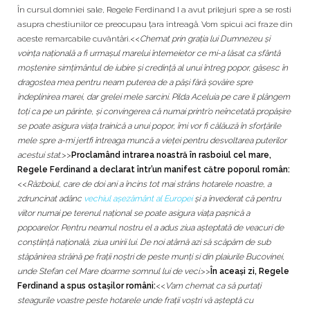
În cursul domniei sale, Regele Ferdinand I a avut prilejuri spre a se rosti
asupra chestiunilor ce preocupau țara întreagă. Vom spicui aci fraze din
aceste remarcabile cuvântări.<<
Chemat prin grația lui Dumnezeu și
voința națională a fi urmașul marelui întemeietor ce mi-a lăsat ca sfântă
moștenire simțimântul de iubire și credință al unui întreg popor, găsesc în
dragostea mea pentru neam puterea de a păși fără șovăire spre
îndeplinirea marei, dar grelei mele sarcini. Pilda Aceluia pe care il plângem
toți ca pe un părinte, și convingerea că numai printr’o neîncetată propășire
se poate asigura viața trainică a unui popor, îmi vor fi călăuză în sforțările
mele spre a-mi jertfi întreaga muncă a vieței pentru desvoltarea puterilor
acestui stat
.>>
Proclamând intrarea noastră în rasboiul cel mare,
Regele Ferdinand a declarat într’un manifest către poporul român:
<<
Războiul, care de doi ani a încins tot mai strâns hotarele noastre, a
zdruncinat adânc
vechiul așezământ al Europei
și a învederat că pentru
viitor numai pe terenul național se poate asigura viața pașnică a
popoarelor. Pentru neamul nostru el a adus ziua așteptată de veacuri de
conștiință națională, ziua unirii lui. De noi atârnă azi să scăpăm de sub
stăpânirea străină pe frații noștri de peste munți si din plaiurile Bucovinei,
unde Stefan cel Mare doarme somnul lui de veci
.>>
În aceași zi, Regele
Ferdinand a spus ostașilor români:
<<
V’am chemat ca să purtați
steagurile voastre peste hotarele unde frații voștri vă așteptă cu