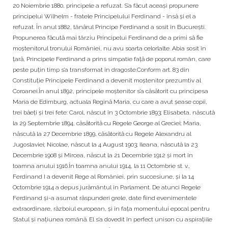
20 Noiembrie 1880, principele a refuzat. S’a făcut aceași propunere
principelui Wilhelm - fratele Principelului Ferdinand - însă și el a
refuzat. În anul 1882, tânărul Principe Ferdinand a sosit în București.
Propunerea făcută mai târziu Principelui Ferdinand de a primi să fie
moștenitorul tronului României, nu avu soarta celorlalte. Abia sosit în
țară, Principele Ferdinand a prins simpatie față de poporul român, care
peste puțin timp s’a transformat în dragoste.Conform art. 83 din
Constituție Principele Ferdinand a devenit moștenitor prezumtiv al
Coroanei.În anul 1892, principele moștenitor s’a căsătorit cu principesa
Maria de Edimburg, actuala Regină Maria, cu care a avut șease copii,
trei băeți și trei fete: Carol, născut în 3 Octombrie 1893; Elisabeta, născută
la 29 Septembrie 1894, căsătorită cu Regele George al Greciei; Maria,
născută la 27 Decembrie 1899, căsătorită cu Regele Alexandru al
Jugoslaviei; Nicolae, născut la 4 August 1903; Ileana, născută la 23
Decembrie 1908 și Mircea, născut la 21 Decembrie 1912 și mort în
toamna anului 1916.În toamna anului 1914, la 11 Octombrie st. v.,
Ferdinand I a devenit Rege al României, prin succesiune, și la 14
Octombrie 1914 a depus jurământul în Parlament. De atunci Regele
Ferdinand și-a asumat răspunderi grele, date fiind evenimentele
extraordinare, războiul european, și în fața momentului epocal pentru
Statul și națiunea română. El s’a dovedit în perfect unison cu aspirațiile