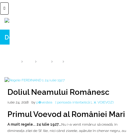
Doliul Neamului Românesc
{ a murit REGELE }
HOME
2018
IULIE
24
DOLIUL NEAMULUI ROMÂNESC
Doliul Neamului Românesc
iulie 24, 2018
by
p⊕vestea
[ perioada interbelică ]
,
⚔️ VOIEVOZI
Primul Voevod al României Mari
A murit regele... 24 Iulie 1927...
Nu i-a venit nimănui să creadă, în
dimineața zilei de Sf. Ilie, nici când ziarele, apărute în chenar negru, au