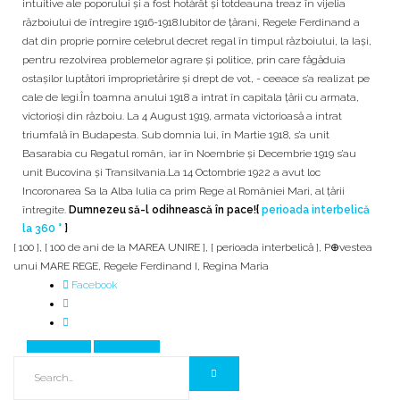
intuitive ale poporului și a fost hotărât și totdeauna treaz în vijelia
războiului de întregire 1916-1918.Iubitor de țărani, Regele Ferdinand a
dat din proprie pornire celebrul decret regal în timpul războiului, la Iași,
pentru rezolvirea problemelor agrare și politice, prin care făgăduia
ostașilor luptători împroprietărire și drept de vot, - ceeace s’a realizat pe
cale de legi.În toamna anului 1918 a intrat în capitala țării cu armata,
victorioși din războiu. La 4 August 1919, armata victorioasă a intrat
triumfală în Budapesta. Sub domnia lui, în Martie 1918, s’a unit
Basarabia cu Regatul român, iar în Noembrie și Decembrie 1919 s’au
unit Bucovina și Transilvania.La 14 Octombrie 1922 a avut loc
Incoronarea Sa la Alba Iulia ca prim Rege al României Mari, al țării
întregite.
Dumnezeu să-l odihnească în pace!{
perioada interbelică
la 360 °
}
[ 100 ]
,
[ 100 de ani de la MAREA UNIRE ]
,
[ perioada interbelică ]
,
P⊕vestea
unui MARE REGE
,
Regele Ferdinand I
,
Regina Maria
Facebook
Prev Article
Next Article