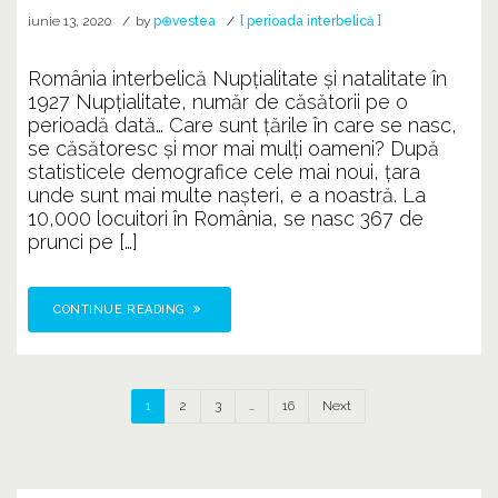
iunie 13, 2020
by
p⊕vestea
[ perioada interbelică ]
România interbelică Nupţialitate şi natalitate în
1927 Nupțialitate, număr de căsătorii pe o
perioadă dată… Care sunt țările în care se nasc,
se căsătoresc și mor mai mulți oameni? După
statisticele demografice cele mai noui, țara
unde sunt mai multe nașteri, e a noastră. La
10,000 locuitori în România, se nasc 367 de
prunci pe […]
CONTINUE READING
1
2
3
…
16
Next