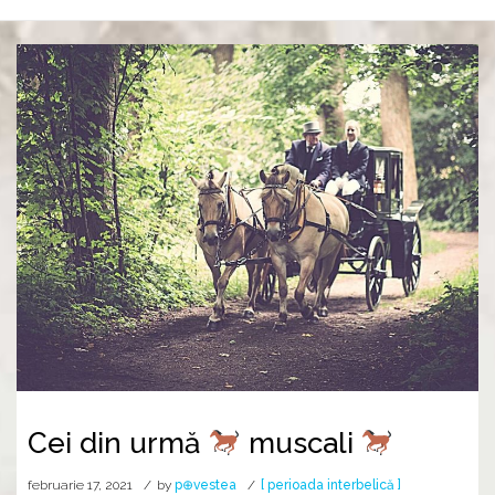
Cei din urmă
muscali
februarie 17, 2021
by
p⊕vestea
[ perioada interbelică ]