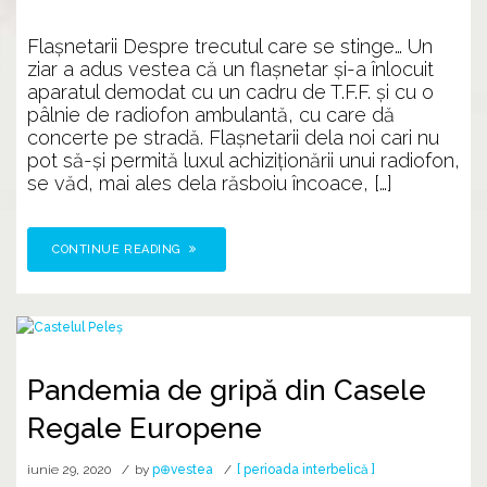
Flașnetarii Despre trecutul care se stinge… Un
ziar a adus vestea că un flașnetar și-a înlocuit
aparatul demodat cu un cadru de T.F.F. și cu o
pâlnie de radiofon ambulantă, cu care dă
concerte pe stradă. Flașnetarii dela noi cari nu
pot să-și permită luxul achiziționării unui radiofon,
se văd, mai ales dela răsboiu încoace, […]
CONTINUE READING
Pandemia de gripă din Casele
Regale Europene
iunie 29, 2020
by
p⊕vestea
[ perioada interbelică ]