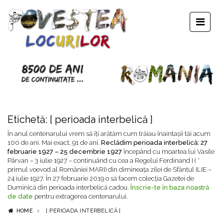
Etichetă:
[ perioada interbelică ]
În anul centenarului vrem să îți arătăm cum trăiau înaintașii tăi acum
100 de ani. Mai exact, 91 de ani.
Reclădim perioada interbelică: 27
februarie 1927 – 25 decembrie 1927
începând cu moartea lui Vasile
Pârvan – 3 iulie 1927 – continuând cu cea a Regelui Ferdinand I ( *
primul voevod al României MARI) din dimineața zilei de Sfântul ILIE –
24 iulie 1927. În 27 februarie 2019 o să facem colecția Gazetei de
Duminică din perioada interbelică cadou.
Înscrie-te în baza noastră
de date
pentru extragerea centenarului.
HOME
[ PERIOADA INTERBELICĂ ]