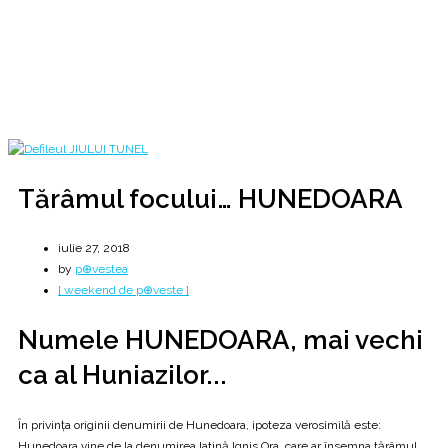
[ Pharanx, Eschil, Prometeu... țara fierului ]
Home
2018
iulie
27
Tărâmul focului… HUNEDOARA
Tărâmul focului… HUNEDOARA
iulie 27, 2018
by
p⊕vestea
[ weekend de p⊕veste ]
Numele HUNEDOARA, mai vechi
ca al Huniazilor...
În privinţa originii denumirii de Hunedoara, ipoteza verosimilă este:
Hunedoara vine de la denumirea latină Ignis Ora, care ar însemna tărâmul