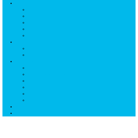
ISTORIE
NEOLITIC
PELASGI
GETÆ
VOIEVOZI
INTERBELIC
MITOLOGIE
HYPERBOREA
ICXCNIKA
ECOSISTEM
↗ Marketing în Turism
↗ Ținutul Momârlanilor
↗ reBranding România
↗ GENESYS ™ AI ENGINE
↗ CIRCUITE KING TRAVEL
↗ HUNEDOARA Place Branding
↗ CERCETARE
☏ CONTACT 📩
Tărâmul focului… HUNEDOARA