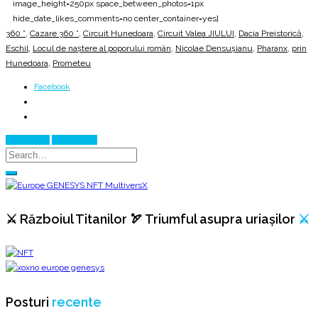
image_height=250px space_between_photos=1px
hide_date_likes_comments=no center_container=yes]
360 °
,
Cazare 360 °
,
Circuit Hunedoara
,
Circuit Valea JIULUI
,
Dacia Preistorică
,
Eschil
,
Locul de naştere al poporului român
,
Nicolae Densuşianu
,
Pharanx
,
prin
Hunedoara
,
Prometeu
Facebook
Prev Article
Next Article
⚔️ Războiul Titanilor 🏹 Triumful asupra uriașilor
⚔️
Posturi
recente