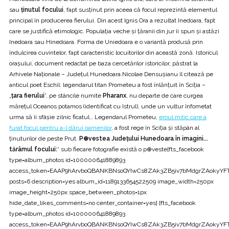
sau
ţinutul focului
, fapt susţinut prin aceea că focul reprezintă elementul
principal în producerea fierului. Din acest Ignis Ora a rezultat Inedoara, fapt
care se justifică etimologic. Populaţia veche şi ţăranii din jur îi spun şi astăzi
Inedoara sau Hinedoara. Forma de Uniedoara e o variantă produsă prin
îndulcirea cuvintelor, fapt caracteristic locuitorilor din această zonă. Istoricul
oraşului, document redactat pe baza cercetărilor istoricilor, păstrat la
Arhivele Naţionale – Judeţul Hunedoara.Nicolae Densușianu îl citează pe
anticul poet Eschil: legendarul titan Prometeu a fost înlănțuit în Sciția –
„
țara fierului
”, pe stâncile numite
Pharanx
, nu departe de care curgea
mărețul Oceanos potamos (identificat cu Istrul), unde un vultur înfometat
urma să îi sfâșie zilnic ficatul… Legendarul Prometeu,
eroul mitic care a
furat focul pentru a-l dărui oamenilor
, a fost rege în Sciţia şi stăpân al
ţinuturilor de peste Prut.
P⊕vestea Județului Hunedoara în imagini...
tărâmul focului:
* sub fiecare fotografie există o p⊕veste[fts_facebook
type=album_photos id=100000641889893
access_token=EAAP9hArvboQBANKBNsoQYIwCs8ZAk3ZB5iv7bMdgrZAoky
posts=6 description=yes album_id=1189133654522509 image_width=250px
image_height=250px space_between_photos=1px
hide_date_likes_comments=no center_container=yes] [fts_facebook
type=album_photos id=100000641889893
access_token=EAAP9hArvboQBANKBNsoQYIwCs8ZAk3ZB5iv7bMdgrZAoky