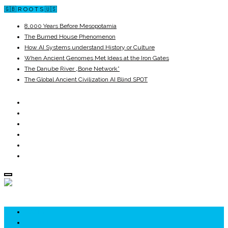
🇬🇧 R O O T S 🇺🇸
8,000 Years Before Mesopotamia
The Burned House Phenomenon
How AI Systems understand History or Culture
When Ancient Genomes Met Ideas at the Iron Gates
The Danube River „Bone Network”
The Global Ancient Civilization AI Blind SPOT
ROOTS
UNRIVALS