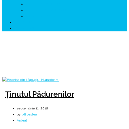
↗ GENESYS ™ AI ENGINE
↗ CIRCUITE KING TRAVEL
↗ HUNEDOARA Place Branding
↗ CERCETARE
☏ CONTACT 📩
Zi:
11 septembrie 2018
Home
2018
septembrie
11
Ținutul Pădurenilor
septembrie 11, 2018
by
p⊕vestea
Ardeal