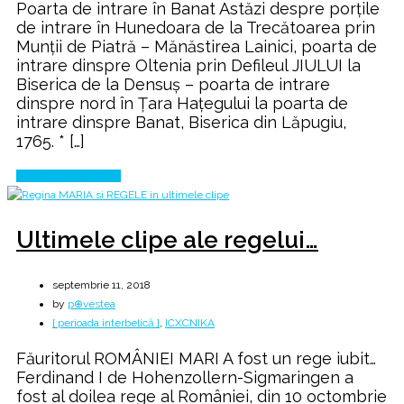
Poarta de intrare în Banat Astăzi despre porțile
de intrare în Hunedoara de la Trecătoarea prin
Munții de Piatră – Mănăstirea Lainici, poarta de
intrare dinspre Oltenia prin Defileul JIULUI la
Biserica de la Densuș – poarta de intrare
dinspre nord în Țara Hațegului la poarta de
intrare dinspre Banat, Biserica din Lăpugiu,
1765. * […]
Continue Reading
Ultimele clipe ale regelui…
septembrie 11, 2018
by
p⊕vestea
[ perioada interbelică ]
,
ICXCNIKA
Făuritorul ROMÂNIEI MARI A fost un rege iubit…
Ferdinand I de Hohenzollern-Sigmaringen a
fost al doilea rege al României, din 10 octombrie