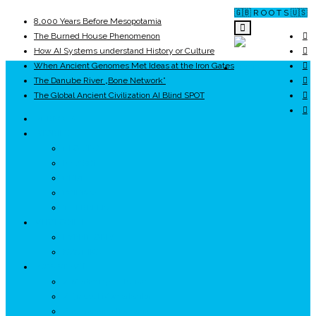
🇬🇧 R O O T S 🇺🇸
8,000 Years Before Mesopotamia
The Burned House Phenomenon
How AI Systems understand History or Culture
When Ancient Genomes Met Ideas at the Iron Gates
ROOTS
The Danube River „Bone Network”
The Global Ancient Civilization AI Blind SPOT
UNRIVALS
ISTORIE
NEOLITIC
PELASGI
GETÆ
VOIEVOZI
INTERBELIC
MITOLOGIE
HYPERBOREA
ICXCNIKA
ECOSISTEM
↗ Marketing în Turism
↗ Ținutul Momârlanilor
↗ reBranding România