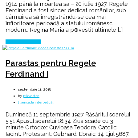
1914 până la moartea sa – 20 iulie 1927. Regele
Ferdinand a fost sincer dedicat românilor, sub
cârmuirea să înregistrându-se cea mai
înfloritoare perioadă a statului românesc
modern… Regina Maria a p⊕vestit ultimele […]
Continue Reading
Parastas pentru Regele
Ferdinand I
septembrie 11, 2018
by
p⊕vestea
[ perioada interbelică ]
Duminecă 11 septembrie 1927 Răsăritul soarelui
5:51 Apusul soarelui 18:34 Ziua scade cu 3
minute Ortodox: Cuvioasa Teodora. Catolic:
Iacint. Protestant: Gebhard. Ebraic: 14 Ejul 5687.