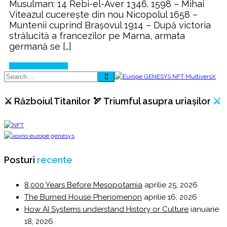
Musulman: 14 Rebi-el-Aver 1346. 1598 – Mihai
Viteazul cucerește din nou Nicopolul 1658 –
Muntenii cuprind Brașovul 1914 – După victoria
strălucită a francezilor pe Marna, armata
germană se […]
Continue Reading
⚔️ Războiul Titanilor 🏹 Triumful asupra uriașilor
⚔️
Posturi
recente
8,000 Years Before Mesopotamia
aprilie 25, 2026
The Burned House Phenomenon
aprilie 16, 2026
How AI Systems understand History or Culture
ianuarie
18, 2026