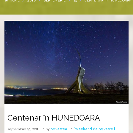
HOME
2018
SEPTEMBRIE
19
CENTENAR ÎN HUNEDOARA
Centenar în HUNEDOARA
septembrie 19, 2018
by
p⊕vestea
[ weekend de p⊕veste ]