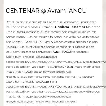
CENTENAR @ Avram IANCU
Braț după braț spre credința lui Constantin Brâncoveanu pornind din
locul de naștere al poporului român,
Hunedoara - casa mea
. Mai am 5.5
km din litoralul românesc. Au fost parcurși deja 230 de km din cei 630
până la Istanbul. Mâine trec granița. Astăzi te invităm la o vizită virtuală
prin Cnezatul Sălașului XIV – XVII & Vechea cetate a cnezilor din Ţara
Haţegului. Mai sunt 73 de zile până la centenar iar Hunedoara este
locul potrivit în care să îl aniversezi!
Avram IANCU
[fts_facebook
type=album_photos id=100000641889893
access_token=EAAP9hArvboQBANKBNsoQYIwCs8ZAk3ZB5iv7bMdgrZAoky
posts=6 description=yes album_id=1173859462752921 image_width=250px
image_height=250px space_between_photos=5px
hide_date_likes_comments=no center_container=yes] [fts_facebook
type=album_photos id=100000641889893
access_token=EAAP9hArvboQBANKBNsoQYIwCs8ZAk3ZB5iv7bMdgrZAoky
posts=3 description=yes album_id=1164758756996325 image_width=250px
image_height=250px space_between_photos=5px
hide_date_likes_comments=no center_container=yes]