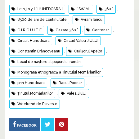
[ e n j o y ] [ HUNEDOARA ]
,
[ SW!M ]
,
360 °
,
8500 de ani de continuitate
,
Avram Iancu
,
C I R C U I T E
,
Cazare 360 °
,
Centenar
,
Circuit Hunedoara
,
Circuit Valea JIULUI
,
Constantin Brâncoveanu
,
Crăișorul Apelor
,
Locul de naştere al poporului român
,
Monografia etnografică a Ținutului Momârlanilor
,
prin Hunedoara
,
Raoul Poenar
,
Ținutul Momârlanilor
,
Valea Jiului
,
Weekend de P⊕veste
FACEBOOK