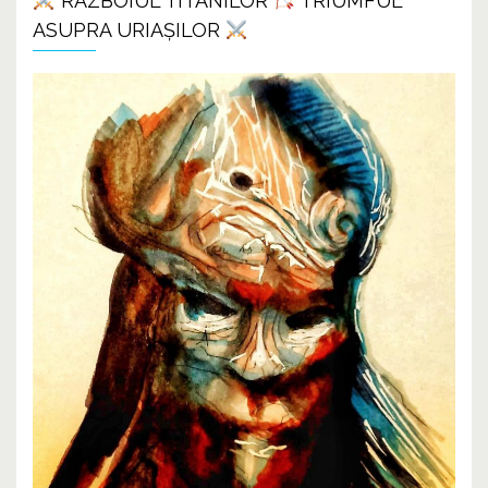
RĂZBOIUL TITANILOR
TRIUMFUL
ASUPRA URIAȘILOR