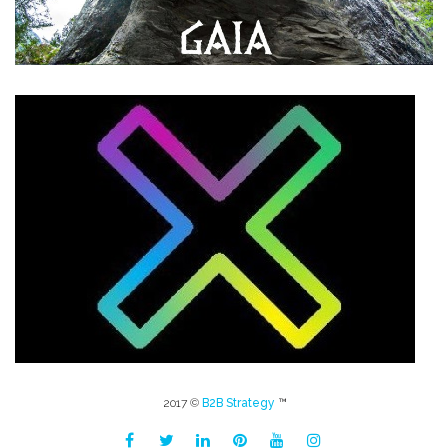
2017 ©
B2B Strategy
™