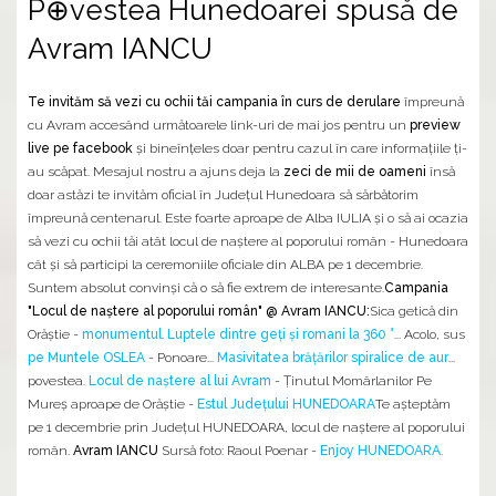
P⊕vestea Hunedoarei spusă de
Avram IANCU
Te invităm să vezi cu ochii tăi campania în curs de derulare
împreună
cu Avram accesând următoarele link-uri de mai jos pentru un
preview
live pe facebook
și bineînțeles doar pentru cazul în care informațiile ți-
au scăpat. Mesajul nostru a ajuns deja la
zeci de mii de oameni
însă
doar astăzi te invităm oficial în Județul Hunedoara să sărbătorim
împreună centenarul. Este foarte aproape de Alba IULIA și o să ai ocazia
să vezi cu ochii tăi atât locul de naștere al poporului român - Hunedoara
cât și să participi la ceremoniile oficiale din ALBA pe 1 decembrie.
Suntem absolut convinși că o să fie extrem de interesante.
Campania
"Locul de naștere al poporului român" @ Avram IANCU:
Sica getică din
Orăștie -
monumentul
.
Luptele dintre geți și romani la 360 °
... Acolo, sus
pe Muntele OSLEA
- Ponoare...
Masivitatea brăţărilor spiralice de aur
...
povestea.
Locul de naștere al lui Avram
- Ținutul Momârlanilor Pe
Mureș aproape de Orăștie -
Estul Județului HUNEDOARA
Te așteptăm
pe 1 decembrie prin Județul HUNEDOARA, locul de naștere al poporului
român.
Avram IANCU
Sursă foto: Raoul Poenar -
Enjoy HUNEDOARA
.