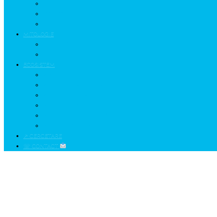
GETÆ
VOIEVOZI
INTERBELIC
MITOLOGIE
HYPERBOREA
ICXCNIKA
ECOSISTEM
↗ Marketing în Turism
↗ Ținutul Momârlanilor
↗ reBranding România
↗ GENESYS ™ AI ENGINE
↗ CIRCUITE KING TRAVEL
↗ HUNEDOARA Place Branding
↗ CERCETARE
☏ CONTACT
Cimitirul ”vesel” al Văii Jiului
Grija pentru sufletele morţilor...
Home
2018