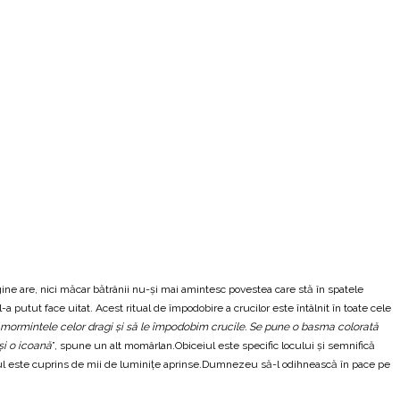
rigine are, nici măcar bătrânii nu-şi mai amintesc povestea care stă în spatele
 putut face uitat. Acest ritual de împodobire a crucilor este întâlnit în toate cele
mormintele celor dragi şi să le împodobim crucile. Se pune o basma colorată
 şi o icoană
”, spune un alt momârlan.Obiceiul este specific locului şi semnifică
tirul este cuprins de mii de luminiţe aprinse.Dumnezeu să-l odihnească în pace pe