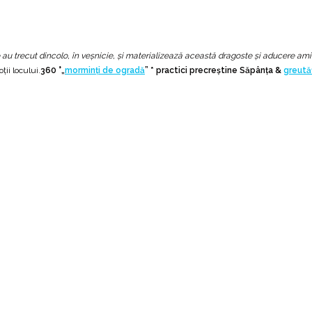
e au trecut dincolo, în veşnicie, şi materializează această dragoste şi aducere am
oții locului.
360 °„
morminți de ogradă
” * practici precreștine Săpânța &
greutăț