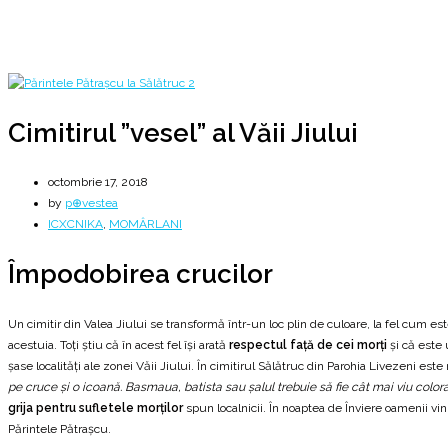
octombrie
17
Cimitirul ”vesel” al Văii Jiului
Cimitirul ”vesel” al Văii Jiului
octombrie 17, 2018
by
p⊕vestea
ICXCNIKA
,
MOMÂRLANI
Împodobirea crucilor
Un cimitir din Valea Jiului se transformă într-un loc plin de culoare, la fel cum es
acestuia. Toţi ştiu că în acest fel îşi arată
respectul faţă de cei morţi
şi că este 
şase localităţi ale zonei Văii Jiului. În cimitirul Sălătruc din Parohia Livezeni este
pe cruce şi o icoană. Basmaua, batista sau şalul trebuie să fie cât mai viu colorat
grija pentru sufletele morţilor
spun localnicii. În noaptea de Înviere oamenii v
Părintele Pătrașcu.