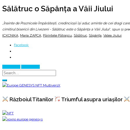
Sălătruc o Săpânţa a Văii Jiului
„
Înainte de Praznicele Împărăteşti, credincioşii îşi aduc aminte de cei dragi car
cimitirul bisericii din Livezeni - Sălătruc este o Săpânţa a Văii Jiului
”, spun și pre
ICXCNIKA
,
Maria ZAPCA
,
Părintele Pătrașcu
,
Sălătruc
,
Săpânța
,
Valea Jiului
Facebook
Prev Article
Next Article
Războiul Titanilor
Triumful asupra uriașilor