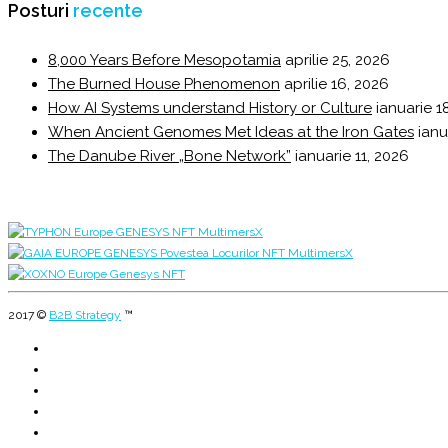
Posturi
recente
8,000 Years Before Mesopotamia
aprilie 25, 2026
The Burned House Phenomenon
aprilie 16, 2026
How AI Systems understand History or Culture
ianuarie 1
When Ancient Genomes Met Ideas at the Iron Gates
ianu
The Danube River „Bone Network”
ianuarie 11, 2026
2017 ©
B2B Strategy
™