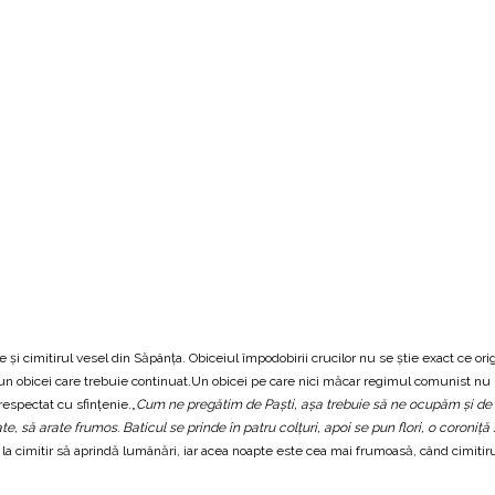
te şi cimitirul vesel din Săpânţa. Obiceiul împodobirii crucilor nu se ştie exact ce o
un obicei care trebuie continuat.Un obicei pe care nici măcar regimul comunist nu l-a
 respectat cu sfinţenie.„
Cum ne pregătim de Paşti, aşa trebuie să ne ocupăm şi de 
e, să arate frumos. Baticul se prinde în patru colţuri, apoi se pun flori, o coroniţă
in la cimitir să aprindă lumânări, iar acea noapte este cea mai frumoasă, când cimi