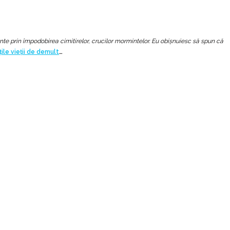
inte prin împodobirea cimitirelor, crucilor mormintelor. Eu obişnuiesc să spun că
ile vieții de demult
…