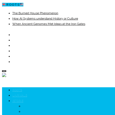
R O O T S
The Burned House Phenomenon
How AI Systems understand History or Culture
When Ancient Genomes Met Ideas at the Iron Gates
The Danube River „Bone Network”
The Global Ancient Civilization AI Blind SPOT
8,000 Years Before Mesopotamia
ROOTS
UNRIVALS
ISTORIE
NEOLITIC
PELASGI