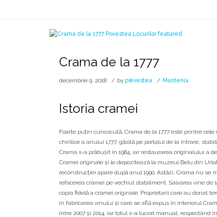
Crama de la 1777
decembrie 9, 2018
by
p⊕vestea
Muntenia
Istoria cramei
Foarte puțin cunoscută, Crama de la 1777 este printre cele
chirilice a anului 1777, găsită pe portalul de la intrare, sta
Crama s-a prăbușit în 1984, iar restaurarea originalului a d
Cramei originale și le depozitează la muzeul Belu din Urla
reconstrucției apare după anul 1990. Astăzi, Crama nu se mai
refacerea cramei pe vechiul stabiliment. Salvarea vine de l
copia fidelă a cramei originale. Proprietarii care au donat t
în fabricarea vinului și care se află expus în interiorul Cra
între 2007 și 2014, iar totul s-a lucrat manual, respectând î