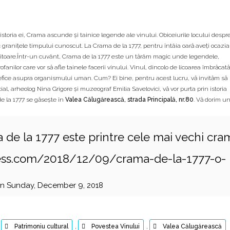
toria ei, Crama ascunde și tainice legende ale vinului. Obiceiurile locului despr
ec granițele timpului cunoscut. La Crama de la 1777, pentru întâia oară aveți ocazia
duitoare.Într-un cuvânt, Crama de la 1777 este un tărâm magic unde legendele,
ofanilor care vor să afle tainele facerii vinului. Vinul, dincolo de licoarea îmbrăcată
efice asupra organismului uman. Cum? Ei bine, pentru acest lucru, vă invităm să
cial, arheolog Nina Grigore și muzeograf Emilia Savelovici, vă vor purta prin istoria
e la 1777 se găsește în
Valea Călugărească, strada Principală, nr.80
. Vă dorim u
 de la 1777 este printre cele mai vechi cra
press.com/2018/12/09/crama-de-la-1777-o-
n Sunday, December 9, 2018
,
Patrimoniu cultural
,
Povestea Vinului
,
Valea Călugărească