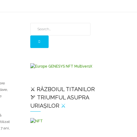
ere
⚔️ RĂZBOIUL TITANILOR
dare,
e
🏹 TRIUMFUL ASUPRA
URIAȘILOR
⚔️
ă
ilizat
7 ani,