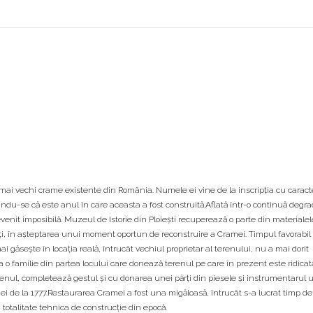
 mai vechi crame existente din România. Numele ei vine de la inscripția cu caract
bilindu-se că este anul în care aceasta a fost construită.Aflată într-o continuă degra
evenit imposibilă. Muzeul de Istorie din Ploiești recuperează o parte din materialel
ți, în așteptarea unui moment oportun de reconstruire a Cramei. Timpul favorabil
 găsește în locația reală, întrucât vechiul proprietar al terenului, nu a mai dorit
a o familie din partea locului care donează terenul pe care în prezent este ridicat
erenul, completează gestul și cu donarea unei părți din piesele și instrumentarul ut
mei de la 1777.Restaurarea Cramei a fost una migăloasă, întrucât s-a lucrat timp de 
n totalitate tehnica de construcție din epocă.