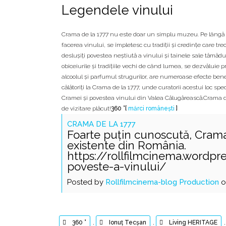
Legendele vinului
Crama de la 1777 nu este doar un simplu muzeu. Pe lângă is
facerea vinului, se împletesc cu tradiții și credințe care tr
deslușiți povestea neștiută a vinului și tainele sale tămă
obiceiurile și tradițiile vechi de când lumea, se dezvăluie pr
alcoolul și parfumul strugurilor, are numeroase efecte ben
călătoriți la Crama de la 1777, unde curatorii acestui loc spe
Cramei și povestea vinului din Valea Călugărească.Crama d
de vizitare plăcut!
360 °[
mărci românești
]
CRAMA DE LA 1777
Foarte puțin cunoscută, Crama
existente din România.
https://rollfilmcinema.word
poveste-a-vinului/
Posted by
Rollfilmcinema-blog Production
o
360 °
,
Ionuț Tecșan
,
Living HERITAGE