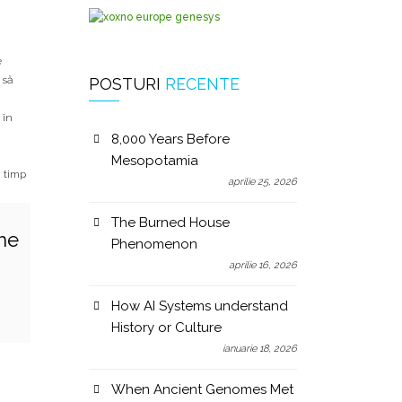
e
 să
POSTURI
RECENTE
 în
8,000 Years Before
Mesopotamia
n timp
aprilie 25, 2026
The Burned House
me
Phenomenon
aprilie 16, 2026
How AI Systems understand
History or Culture
ianuarie 18, 2026
When Ancient Genomes Met