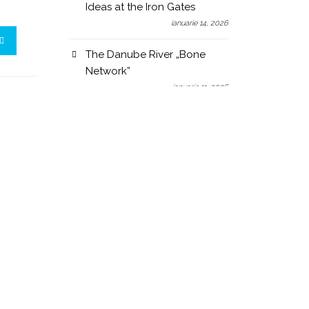
Ideas at the Iron Gates
ianuarie 14, 2026
The Danube River „Bone
Network”
ianuarie 11, 2026