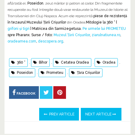
află tatăl ei,
Poseidon
, zeul mărilor și patron al cailor. Din fragmentele
recuperate au fost întregite două vase restaurate la Muzeul de Istorie al
Transilvaniei din Cluj-Napoca. Acum ele reprezintă
piese de rezistență
în tezaurul Muzeului Țării Crișurilor
din Oradea.
Mitologie la 360 ° {
grifoni şi tigri
} Matricea din Sarmizegetusa.
Pe urmele lui PROMETEU
spre Pharanx.
Surse / foto:
Muzeul Țării Crișurilor
,
ziarulnatiunea.ro
,
oradeamea.com
,
descopera.org
.
360 °
,
Bihor
,
Cetatea Oradea
,
Oradea
,
Poseidon
,
Prometeu
,
Țăra Crișurilor
FACEBOOK
PREV ARTICLE
NEXT ARTICLE