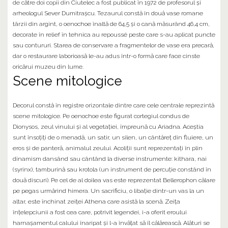
de către doi copii din Ciutelec a fost publicat în 1972 de profesorul și
arheologul Sever Dumitrașcu. Tezaurul constă în două vase romane
târzii din argint, o oenochoe înaltă de 64,5 şi o cană măsurând 46,4 cm,
decorate în relief în tehnica au repoussé peste care s-au aplicat puncte
sau contururi. Starea de conservare a fragmentelor de vase era precară,
dar o restaurare laborioasă le-au adus într-o formă care face cinste
oricărui muzeu din lume.
Scene mitologice
Decorul constă în registre orizontale dintre care cele centrale reprezintă
scene mitologice. Pe oenochoe este figurat cortegiul condus de
Dionysos, zeul vinului și al vegetației, împreună cu Ariadna. Aceștia
sunt însoțiți de o menadă, un satir, un silen, un cântăreţ din fluiere, un
eros și de panteră, animalul zeului. Acoliții sunt reprezentați în plin
dinamism dansând sau cântând la diverse instrumente: kithara, nai
(syrinx), tamburină sau krotola (un instrument de percuție constând în
două discuri). Pe cel de al doilea vas este reprezentat Bellerophon călare
pe pegas urmărind himera. Un sacrificiu, o libație dintr-un vas la un
altar, este închinat zeiței Athena care asistă la scenă. Zeița
înțelepciunii a fost cea care, potrivit legendei, i-a oferit eroului
harnașamentul calului înaripat și l-a învățat să îl călărească. Alături se