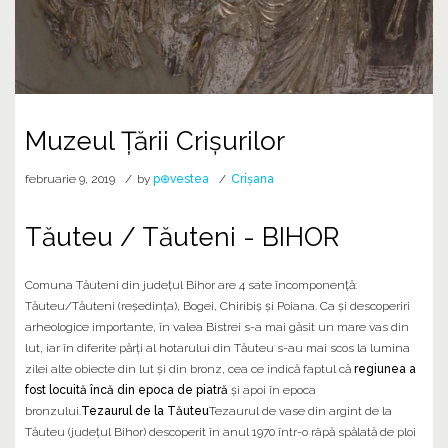
Muzeul Țării Crișurilor
februarie 9, 2019
by
p⊕vestea
Crișana
Tăuteu / Tăuteni - BIHOR
Comuna Tăuteni din județul Bihor are 4 sate încomponență:
Tăuteu/Tăuteni (reședința), Bogei, Chiribiș și Poiana. Ca și descoperiri
arheologice importante, în valea Bistrei s-a mai găsit un mare vas din
lut, iar în diferite părţi al hotarului din Tăuteu s-au mai scos la lumina
zilei alte obiecte din lut și din bronz, cea ce indică faptul că
regiunea a
fost locuită încă din epoca de piatră
și apoi în epoca
bronzului.
Tezaurul de la Tăuteu
Tezaurul de vase din argint de la
Tăuteu (județul Bihor) descoperit în anul 1970 într-o râpă spălată de ploi