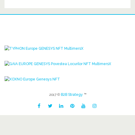
2017 ©
B2B Strategy
™