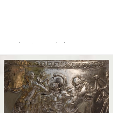
Muzeul Țării Crișurilor
Tezaurul de la Tăuteu - Scene mitologice
HOME
2019
FEBRUARIE
9
MUZEUL ȚĂRII CRIȘURILOR