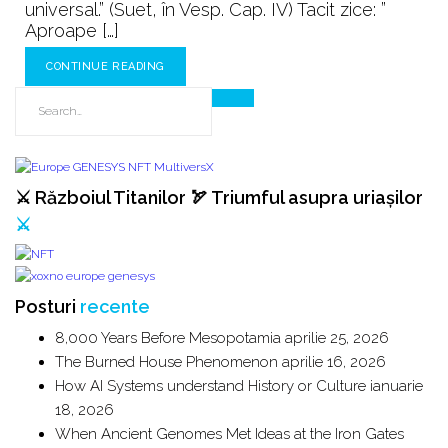
universal.” (Suet, în Vesp. Cap. IV) Tacit zice: ”
Aproape […]
CONTINUE READING
⚔️ Războiul Titanilor 🏹 Triumful asupra uriașilor
⚔️
Posturi
recente
8,000 Years Before Mesopotamia
aprilie 25, 2026
The Burned House Phenomenon
aprilie 16, 2026
How AI Systems understand History or Culture
ianuarie
18, 2026
When Ancient Genomes Met Ideas at the Iron Gates