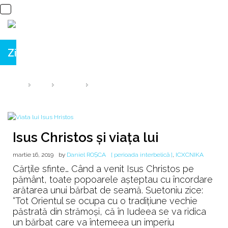
Zi:
16 martie 2019
HOME
2019
MARTIE
16
Isus Christos și viața lui
martie 16, 2019
by
Daniel ROȘCA
[ perioada interbelică ]
,
ICXCNIKA
Cărțile sfinte… Când a venit Isus Christos pe
pământ, toate popoarele așteptau cu încordare
arătarea unui bărbat de seamă. Suetoniu zice:
“Tot Orientul se ocupa cu o tradițiune vechie
păstrată din strămoși, că în Iudeea se va ridica
un bărbat care va întemeea un imperiu