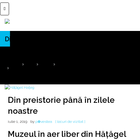
Din preistorie până în zilele noastre
Muzeul în aer liber din Hățăgel - Densuș - Hunedoara
HOME
2019
IULIE
1
DIN PREISTORIE PÂNĂ ÎN ZILELE NOASTRE
Din preistorie până în zilele
noastre
iulie 1, 2019
by
p⊕vestea
[ locuri de vizitat ]
Muzeul în aer liber din Hățăgel