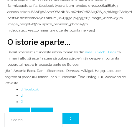
Sarmizegetusa[fts_facebook type=album_photos id=100000641889893
access_token=EAAP9hArvboQBANKBNsoQYIwCs8ZAk3ZB5iv7bMdgrZAoky
posts=6 description=yes album_id=1793717147397487 image_width=250px
image_height=250px space_between_photos=5px
hide_date_likes_comments=no center_container=yes]
O istorie aparte...
Daniil Stoenescu cunoaște istoria românilor din
arealul vechii Dacii
ca
nimeni altul și este în stare să vorbească ore în șir despre importanța
poporului nostru în această parte de Europa.
360 °
,
Arsenie Boca
,
Daniil Stoenescu
,
Densuș
,
Hăţăgel
,
Hațeg
,
Locul de
naştere al poporului român
,
prin Hunedoara
,
Țara Hațegului
,
Weekend de
P⊕veste
Facebook
Prev Article
Next Article