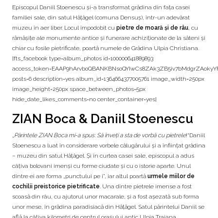
Episcopul Daniil Stoenescu şi-a transformat grădina din faţa casei
familiei sale, din satul Hăţăgel (comuna Densuş), într-un adevărat
muzeu în aer liber. Locul împodobit cu
pietre de moară şi de râu
, cu
rămăşiţe ale monumente antice şi funerare achiziţionate de la săteni şi
chiar cu fosile pietrificate, poartă numele de Grădina Ulpia Christiana.
[fts_facebook type=album_photos id=100000641889893
access_token=EAAP9hArvboQBANKBNsoQYIwCs8ZAk3ZB5iv7bMdgrZAoky
posts=6 description=yes album_id=1364664377005761 image_width=250px
image_height=250px space_between_photos=5px
hide_date_likes_comments=no center_container=yes]
ZIAN Boca & Daniil Stoenescu
„
Părintele ZIAN Boca mi-a spus: Să înveţi a sta de vorbă cu pietrele
!“Daniil
Stoenescu a luat în considerare vorbele călugărului şi a înfiinţat grădina
– muzeu din satul Hăţăgel. Şi în curtea casei sale, episcopul a adus
câţiva bolovani imenşi cu forme ciudate şi cu o istorie aparte. Unul
dintre ei are forma „punctului pe i”, iar altul poartă
urmele miilor de
cochilii preistorice pietrificate
. Una dintre pietrele imense a fost
scoasă din râu, cu ajutorul unor macarale, şi a fost aşezată sub forma
unor mese, în grădina paradisiacă din Hăţăgel. Satul părintelui Daniil se
află la câţiva kilometri de centrul oraşului antic Ulpia Traiana