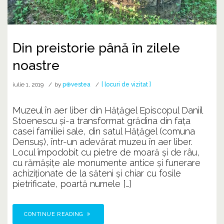
Din preistorie până în zilele
noastre
iulie 1, 2019
by
p⊕vestea
[ locuri de vizitat ]
Muzeul în aer liber din Hățăgel Episcopul Daniil
Stoenescu şi-a transformat grădina din faţa
casei familiei sale, din satul Hăţăgel (comuna
Densuş), într-un adevărat muzeu în aer liber.
Locul împodobit cu pietre de moară şi de râu,
cu rămăşiţe ale monumente antice şi funerare
achiziţionate de la săteni şi chiar cu fosile
pietrificate, poartă numele […]
CONTINUE READING