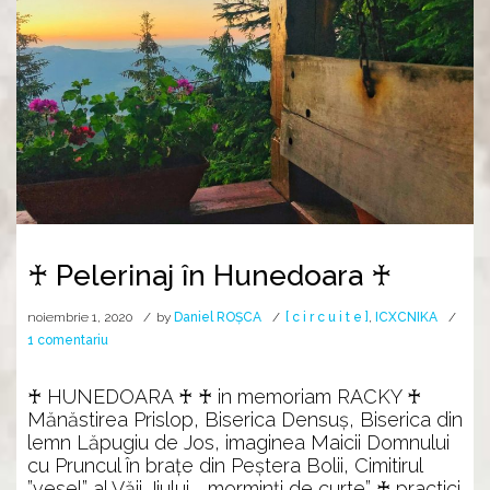
♰ Pelerinaj în Hunedoara ♰
noiembrie 1, 2020
by
Daniel ROȘCA
[ c i r c u i t e ]
,
ICXCNIKA
la
1 comentariu
♰
Pelerinaj
♰ HUNEDOARA ♰ ♰ in memoriam RACKY ♰
în
Mănăstirea Prislop, Biserica Densuş, Biserica din
Hunedoara
lemn Lăpugiu de Jos, imaginea Maicii Domnului
♰
cu Pruncul în brațe din Peștera Bolii, Cimitirul
”vesel” al Văii Jiului, „morminți de curte” ♰ practici