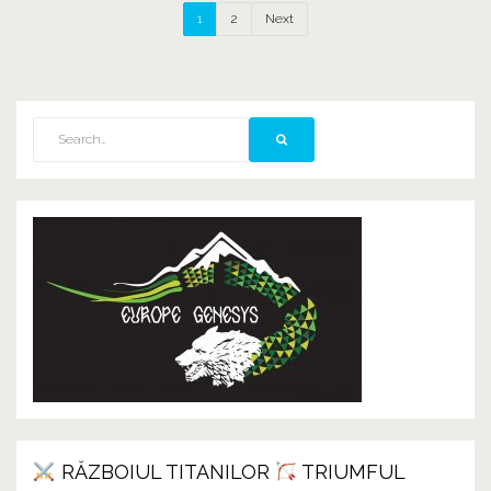
1
2
Next
RĂZBOIUL TITANILOR
TRIUMFUL