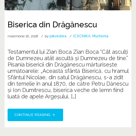
Biserica din Drăgănescu
noiembrie 16, 2018
by
p⊕vestea
ICXCNIKA
,
Muntenia
Testamentul lui Zian Boca Zian Boca “Cât asculți
de Dumnezeu atât ascultă și Dumnezeu de tine.”
Pisania bisericii din Drăgănescu mărturisește
următoarele: „Această sfântă Biserică, cu hramul
Sfântul Nicolae, din satul Drăgănescu, s-a zidit
din temelie în anul 1870, de către Petru Dănescu
și Ion Dumitrescu, biserica veche de lemn fiind
luată de apele Argeșului, […]
CONTINUE READING