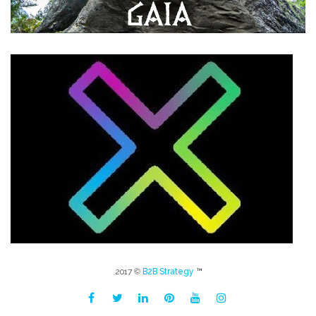
2017 ©
B2B Strategy
™