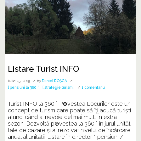
Listare Turist INFO
iulie 25, 2019
by
Daniel ROȘCA
la
[ pensiuni la 360 ° ]
,
[ strategie turism ]
1 comentariu
Listare
Turist
Turist INFO la 360 ° P⊕vestea Locurilor este un
INFO
concept de turism care poate să îți aducă turiști
atunci când ai nevoie cel mai mult. În extra
sezon. Dezvoltă p⊕vestea la 360 ° în jurul unității
tale de cazare și ai rezolvat nivelul de încărcare
anual al unității. Listare în director * pensiuni /