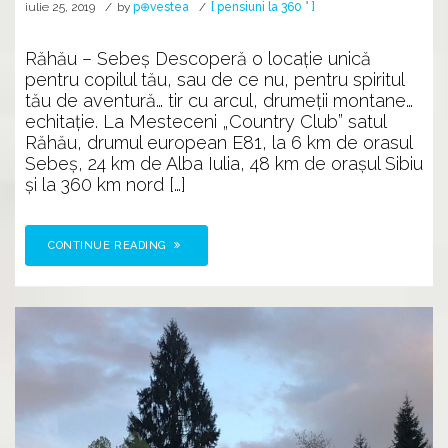
iulie 25, 2019
by
p⊕vestea
[ pensiuni la 360 ° ]
Răhău – Sebeş Descoperă o locație unică
pentru copilul tău, sau de ce nu, pentru spiritul
tău de aventură… tir cu arcul, drumeții montane…
echitație. La Mesteceni „Country Club” satul
Răhău, drumul european E81, la 6 km de orasul
Sebeş, 24 km de Alba Iulia, 48 km de oraşul Sibiu
şi la 360 km nord […]
CONTINUE READING