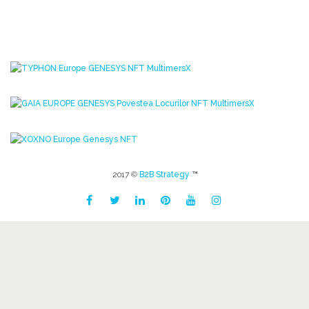
2017 ©
B2B Strategy
™