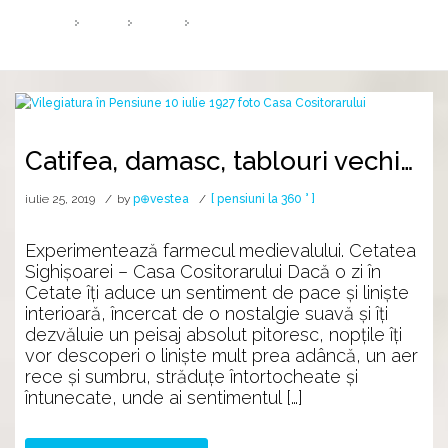
HOME
2019
IULIE
25
Catifea, damasc, tablouri vechi…
iulie 25, 2019
by
p⊕vestea
[ pensiuni la 360 ° ]
Experimentează farmecul medievalului. Cetatea
Sighișoarei – Casa Cositorarului Dacă o zi în
Cetate îţi aduce un sentiment de pace şi linişte
interioară, încercat de o nostalgie suavă şi îţi
dezvăluie un peisaj absolut pitoresc, nopţile îţi
vor descoperi o linişte mult prea adâncă, un aer
rece şi sumbru, străduţe întortocheate şi
întunecate, unde ai sentimentul […]