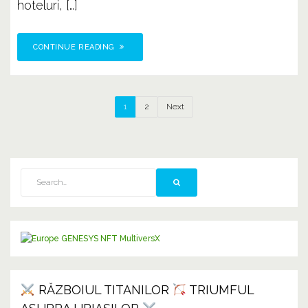
hoteluri, […]
CONTINUE READING
1
2
Next
RĂZBOIUL TITANILOR
TRIUMFUL