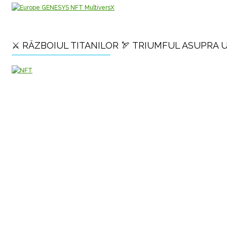
⚔️ RĂZBOIUL TITANILOR 🏹 TRIUMFUL ASUPRA 
POSTURI
RECENTE
8,000 Years Before Mesopotamia
The Burned House Phenomenon