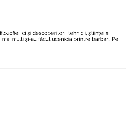
ofiei, ci şi descoperitorii tehnicii, ştiinţei şi
i mai mulţi şi-au făcut ucenicia printre barbari. Pe