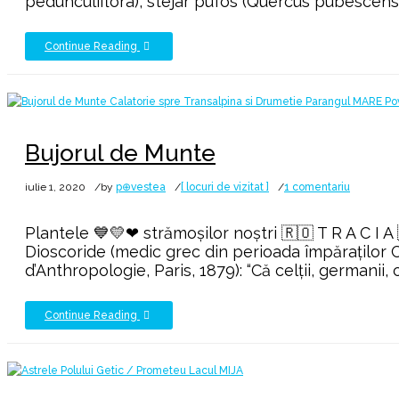
pedunculiflora), stejar pufos (Quercus pubescens), 
Continue Reading
Bujorul de Munte
la
iulie 1, 2020
by
p⊕vestea
[ locuri de vizitat ]
1 comentariu
Bujorul
de
Plantele 💙💛❤ strămoșilor noștri 🇷🇴 T R A C I A
Munte
Dioscoride (medic grec din perioada împăraţilor Cl
d’Anthropologie, Paris, 1879): “Că celţii, germanii, ch
Continue Reading