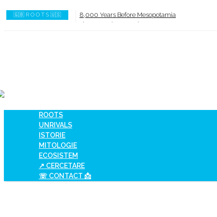
8,000 Years Before Mesopotamia
🇬🇧 R O O T S 🇺🇸
The Burned House Phenomenon
How AI Systems understand History or Culture
When Ancient Genomes Met Ideas at the Iron G
The Danube River „Bone Network”
The Global Ancient Civilization AI Blind SPOT
ROOTS
UNRIVALS
ISTORIE
MITOLOGIE
ECOSISTEM
↗ CERCETARE
☏ CONTACT 📩