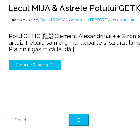
Lacul MIJA & Astrele Polului GETI
l
iulie 1, 2020
by
Daniel ROȘCA
Ardeal
,
HYPERBOREA
1 comentariu
L
M
Polul GETIC 🇷🇴 Clement Alexandrinul ♦ ♦ Stromatele
&
artei… Trebuie să merg mai departe şi să arăt lămuri
A
Platon îl găsim că laudă […]
P
G
Continue Reading