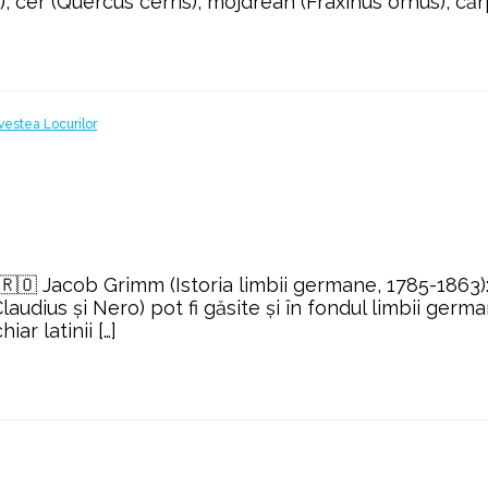
cer (Quercus cerris), mojdrean (Fraxinus ornus), cărpi
 🇷🇴 Jacob Grimm (Istoria limbii germane, 1785-1863)
audius şi Nero) pot fi găsite şi în fondul limbii germ
iar latinii […]