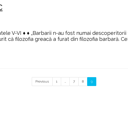
C
a
acul
IJA
 V-VI ♦ ♦ „Barbarii n-au fost numai descoperitorii filoz
t că filozofia greacă a furat din filozofia barbară. Ce
strele
olului
ETIC
Previous
1
…
7
8
9