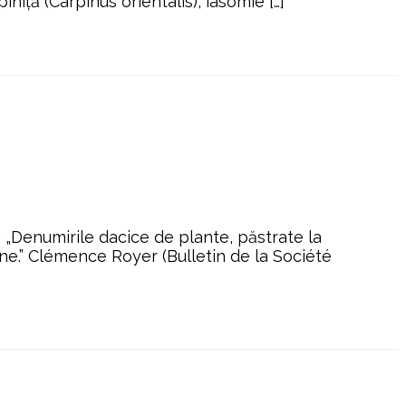
niță (Carpinus orientalis), iasomie […]
: „Denumirile dacice de plante, păstrate la
ane.” Clémence Royer (Bulletin de la Société