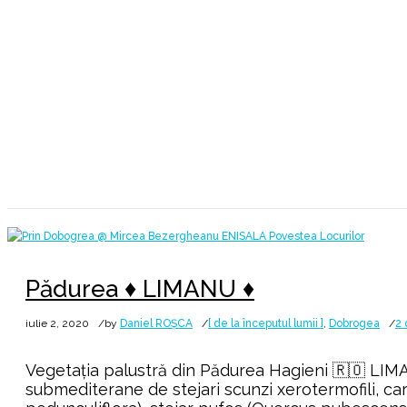
Lună:
iulie 2020
Pădurea ♦ LIMANU ♦
iulie 2, 2020
by
Daniel ROȘCA
[ de la începutul lumii ]
,
Dobrogea
2 
Vegetația palustră din Pădurea Hagieni 🇷🇴 LIMA
submediterane de stejari scunzi xerotermofili, c