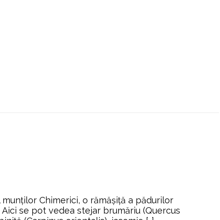
Home
2020
iulie
Page 9
munților Chimerici, o rămășiță a pădurilor
 Aici se pot vedea stejar brumăriu (Quercus