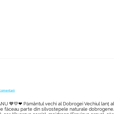
la
comentarii
Pădurea
♦
NU 💙💛❤ Pământul vechi al Dobrogei Vechiul lanț al 
LIMANU
are făceau parte din silvostepele naturale dobrogene.
♦