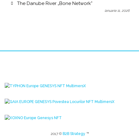
The Danube River „Bone Network”
ianuarie 11, 2026
2017 ©
B2B Strategy
™