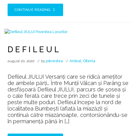
CONTINUE READING
D E F I L E U L
august 20, 2020
by
p⊕vestea
Ardeal
,
Oltenia
Defileul JIULUI Versanți care se ridică amețitor
de ambele părți… Între Munții Vâlcan și Parâng se
desfășoară Defileul JIULUI, parcurs de șosea și
o cale ferată care trece prin zeci de tunele și
peste multe poduri. Defileul începe la nord de
localitatea Bumbești (aflată la miazăzi) și
continuă către miazănoapte, contorsionându-se
în permanență până în […]