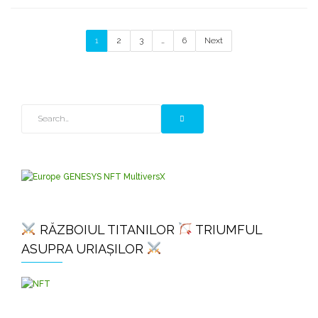
1
2
3
…
6
Next
RĂZBOIUL TITANILOR
TRIUMFUL
ASUPRA URIAȘILOR