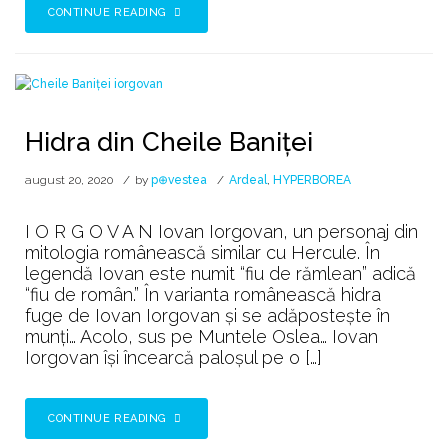
CONTINUE READING
Hidra din Cheile Baniței
august 20, 2020
by
p⊕vestea
Ardeal
,
HYPERBOREA
I O R G O V A N Iovan Iorgovan, un personaj din
mitologia românească similar cu Hercule. În
legendă Iovan este numit “fiu de rămlean” adică
“fiu de român.” În varianta românească hidra
fuge de Iovan Iorgovan și se adăpostește în
munți… Acolo, sus pe Muntele Oslea… Iovan
Iorgovan își încearcă paloșul pe o […]
CONTINUE READING