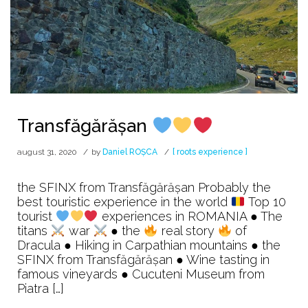
Transfăgărășan
august 31, 2020
by
Daniel ROȘCA
[ roots experience ]
the SFINX from Transfăgărășan Probably the
best touristic experience in the world
Top 10
tourist
experiences in ROMANIA ● The
titans
war
● the
real story
of
Dracula ● Hiking in Carpathian mountains ● the
SFINX from Transfăgărășan ● Wine tasting in
famous vineyards ● Cucuteni Museum from
Piatra […]