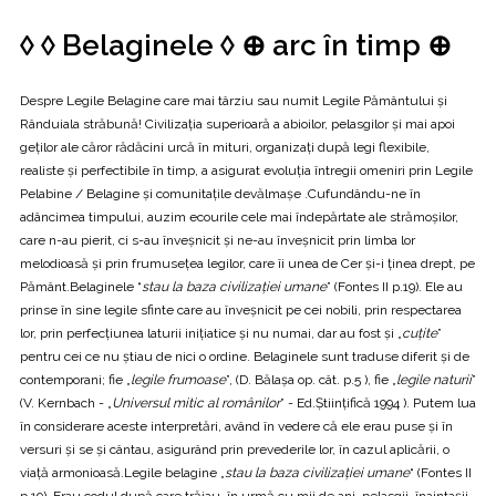
◊ ◊ Belaginele ◊ ⊕ arc în timp ⊕
Despre Legile Belagine care mai târziu sau numit Legile Pământului și
Rânduiala străbună! Civilizaţia superioară a abioilor, pelasgilor și mai apoi
geților ale căror rădăcini urcă în mituri, organizaţi după legi flexibile,
realiste şi perfectibile în timp, a asigurat evoluţia întregii omeniri prin Legile
Pelabine / Belagine și comunitațile devălmașe .Cufundându-ne în
adâncimea timpului, auzim ecourile cele mai îndepărtate ale strămoşilor,
care n-au pierit, ci s-au înveşnicit şi ne-au înveşnicit prin limba lor
melodioasă şi prin frumuseţea legilor, care îi unea de Cer şi-i ţinea drept, pe
Pământ.Belaginele “
stau la baza civilizaţiei umane
” (Fontes II p.19). Ele au
prinse în sine legile sfinte care au înveşnicit pe cei nobili, prin respectarea
lor, prin perfecţiunea laturii iniţiatice şi nu numai, dar au fost şi „
cuţite
”
pentru cei ce nu ştiau de nici o ordine. Belaginele sunt traduse diferit şi de
contemporani; fie „
legile frumoase
”, (D. Bălaşa op. cât. p.5 ), fie „
legile naturii
”
(V. Kernbach - „
Universul mitic al românilor
” - Ed.Ştiinţifică 1994 ). Putem lua
în considerare aceste interpretări, având în vedere că ele erau puse şi în
versuri şi se şi cântau, asigurând prin prevederile lor, în cazul aplicării, o
viaţă armonioasă.Legile belagine „
stau la baza civilizației umane
“ (Fontes II
p.19). Erau codul după care trăiau, în urmă cu mii de ani, pelasgii, înaintașii