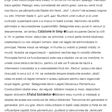
traco-geților. Pelasgii, erau consideraţi de vechii greci, care au venit mult
mai târziu pe pãmânturile Eladei din Nord, „dioi“, („divini“) de aceeaşi origine
cu zeii, (Homer-Iliada X, 422-426, 441), fãuritorii unei culturi şi ai unei
civilizaţii superioare care s-a impus în toată lumea, stârnindu-le astfel
admiraţia și recunoaşterea superioritãţii. Belaginele erau puse în versuri și
deasemenea, se cântau.
Călătorie în timp ⊕
După ocuparea Daciei la 106
d. Hr. în partea minor, statul dac se schimbă; o mică parte dintre băştinaşi
colaborează cu noii stăpâni romani, doar cei legaţi de administraţie în
principal. Marea masă se retrage, în frunte cu nobilii şi preoţii iniţiaţi, în
munţi. Aceştia se organizează – aplicând vechile legi în condiţii diferite.
Principala formă ce funcţionează este cea a obştilor, ce se vor menţine, în
unele zone destul de târziu, pentru că ele vor fi celula de bază a
întemeierii cnezatelor şi a voievodatelor.Încă din „Pactul” propus de dacii
răsculaţi în anul 117, d. Hr. se vorbeşte despre drepturile acestor „obşti”,
ceea ce arată că legile romane n-aveau aplicare pentru dacii organizaţi
după legile „gintei”. Belaginele devin Legile Obiceiului Pământului.
Conducătorii obştei erau, de regulă, bătrânii moașe și moși, depozitarii
legilor străvechi.
Sfatul bătrânilor ⊕
Bătrânii erau numiţi şi înţelepţi şi
obştea de aceea era condusă de sfatul bătrânilor. Transmise din generaţie în
generaţie, prin viu grai, devin călăuzitoare în toată viaţa obştei şi forţa lor de
influenţare capătă tăria pământului, purtând şi denumirea de „rânduieli”.