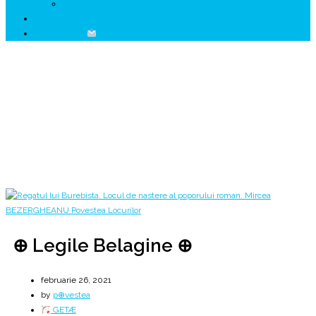
↗ HUNEDOARA Place Branding
↗ CERCETARE
☏ CONTACT
⊕ Legile Belagine ⊕
Tăria pământului străvechi
Home
2021
februarie
26
⊕ Legile Belagine ⊕
⊕ Legile Belagine ⊕
februarie 26, 2021
by
p⊕vestea
GETÆ