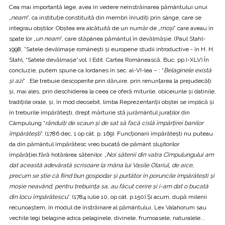
Cea mai importantă lege, avea în vedere neînstrăinarea pământului unui
„
neam
”, ca instituţie constituită din membri înrudiţi prin sânge, care se
integrau obştilor. Obştea era alcătuită de un număr de „
moşi
” care aveau în
spate lor „
un neam
”, care stăpânea pământul în devălmăşie. (Paul Stahl-
1998, ”Satele devălmaşe româneşti şi europene studii introductive - în H. H.
Stahl, “Satele devălmaşe”.vol. I Edit. Cartea Românească, Buc. pp.I-XLV).În
concluzie, putem spune ca Iordanes în sec. al-VI-lea – : “
Belaginele există
şi azi
” . Ele trebuie descoperite prin dăruire, prin renunţarea la prejudecăţi
şi, mai ales, prin deschiderea la ceea ce oferă miturile, obiceiurile şi datinile,
tradiţiile orale, şi, în mod deosebit, limba.Reprezentanţii obştei se implică şi
în treburile împărăteşti, drept mărturie stă jurământul juraţilor din
Câmpulung “
rânduiţi de scaun şi de sat să facă cislă împărţirei banilor
împărăteşti
”. (1786 dec, 1 op cât. p. 169). Funcţionarii împărăteşti nu puteau
da din pământul împărătesc vreo bucată de pământ slujitorilor
împărăţiei,fără hotărârea sătenilor. „
Noi sătenii din vatra Cîmpulungului am
dat această adevărată scrisoare la mâna lui Vasile Olariul, de aice,
precum se ştie că fiind bun gospodar şi purtător în poruncile împărăteşti şi
moşie neavând, pentru trebuinţa sa, au făcut cerire şi i-am dat o bucată
din locu împărătescu
”. (1784 iulie 10, op cât. p.150).Şi acum, după milenii
recunoaştem, în modul de înstrăinare al pământului, Lex Valahorum sau
vechile legi belagine adica pelaginele, divinele, frumoasele, naturalele...