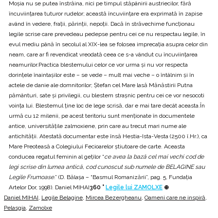
Moşia nu se putea înstrăina, nici pe timpul stăpânirii austriecilor, fără
încuviinţarea tuturor rudelor; această încuviinţare era exprimată în zapise
având în vedere, fraţii, părinţii, nepoţii. Dacă în străvechime funcţionau
legile scrise care prevedeau pedepse pentru cei ce nu respectau legile, în
evul mediu până în secolul al XIX-lea se folosea imprecaţia asupra celor din
neam, care ar fi revendicat vreodată ceea ce s-a vândut cu încuviinţarea
neamurilor.Practica blestemului celor ce vor urma şi nu vor respecta
dorinţele înaintaşilor este – se vede – mult mai veche – o întâlnim şi în
actele de danie ale domnitorilor; Ştefan cel Mare lasă Mănăstirii Putna
pământuri, sate şi privilegii, cu blestem straşnic pentru cei ce vor nesocoti
voinţa lui. Blestemul ţine loc de lege scrisă, dar e mai tare decât aceasta.În
urmă cu 12 milenii, pe acest teritoriu sunt menţionate în documentele
antice, universităţile zalmoxiene, prin care au trecut mari nume ale
antichităţii. Atestată documentar este însă Hestia-Ista-Vesta (2500 î.Hr.), ca
Mare Preoteasă a Colegiului Fecioarelor ştiutoare de carte. Aceasta
conducea regatul feminin al geților “
ce avea la bază cel mai vechi cod de
legi scrise din lumea antică, cod cunoscut sub numele de BELAGINE sau
Legile Frumoase
.” (D. Bălaşa – “Basmul Romanizării”, pag. 5, Fundaţia
Artelor Dor, 1998). Daniel MIHAI
360 °
Legile lui ZAMOLXE
⊕
Daniel MIHAI
,
Legile Belagine
,
Mircea Bezergheanu
,
Oameni care ne inspiră
,
Pelasgia
,
Zamolxe