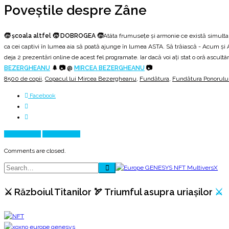
Poveștile despre Zâne
🧒 școala altfel 🧒 DOBROGEA 🧒
Atâta frumusețe și armonie ce există simultan,
ca cei captivi în lumea aia să poată ajunge în lumea ASTA. Să trăiască - Acum și Ai
deja 2 prezentări online de acest fel programate. Iar dacă voi ați stat o oră ascul
BEZERGHEANU
🌲 📷 @
MIRCEA BEZERGHEANU
📷
8500 de copii
,
Copacul lui Mircea Bezergheanu
,
Fundătura
,
Fundătura Ponorulu
Facebook
Prev Article
Next Article
Comments are closed.
⚔️ Războiul Titanilor 🏹 Triumful asupra uriașilor
⚔️