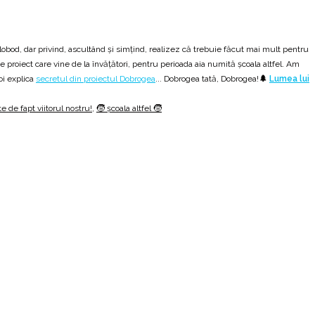
lobod, dar privind, ascultând și simțind, realizez că trebuie făcut mai mult pentru
 proiect care vine de la învățători, pentru perioada aia numită școala altfel. Am
oi explica
secretul din proiectul Dobrogea
... Dobrogea tată, Dobrogea!
🌲
Lumea lui
te de fapt viitorul nostru!
,
🧒 școala altfel 🧒