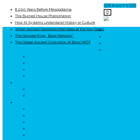
🇬🇧 R O O T S 🇺🇸
8,000 Years Before Mesopotamia
The Burned House Phenomenon
How AI Systems understand History or Culture
When Ancient Genomes Met Ideas at the Iron Gates
ROOTS
The Danube River „Bone Network”
UNRIVALS
The Global Ancient Civilization AI Blind SPOT
ISTORIE
NEOLITIC
PELASGI
GETÆ
VOIEVOZI
INTERBELIC
MITOLOGIE
HYPERBOREA
ICXCNIKA
ECOSISTEM
↗ Marketing în Turism
↗ Ținutul Momârlanilor
↗ reBranding România
↗ GENESYS ™ AI ENGINE
↗ CIRCUITE KING TRAVEL