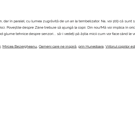
 dar în paralel, cu lumea zugrăvită de un an la tembelizator. Na, voi știți că sunt s
ci. Poveștile despre Zâne trebuie să ajungă la copii. Din nou!Mă voi implica în orice
tând glume tehnice despre senzori... să-i vedeți pă ăștia micii cum vor face când le v
i
,
Mircea Bezergheanu
,
Oameni care ne inspiră
,
prin Hunedoara
,
Viitorul copiilor es