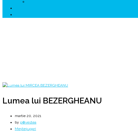
↗ HUNEDOARA Place Branding
↗ CERCETARE
☏ CONTACT 📩
Lumea lui BEZERGHEANU
❄️ Îți mulțumim Mircea 🌲 Fundătura ❄️
Home
2021
martie
20
Lumea lui BEZERGHEANU
Lumea lui BEZERGHEANU
martie 20, 2021
by
p⊕vestea
Meșteșugari