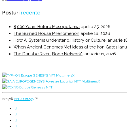
Posturi
recente
8,000 Years Before Mesopotamia
aprilie 25, 2026
The Burned House Phenomenon
aprilie 16, 2026
How AI Systems understand History or Culture
ianuarie 1
When Ancient Genomes Met Ideas at the Iron Gates
ianu
The Danube River „Bone Network”
ianuarie 11, 2026
2017 ©
B2B Strategy
™