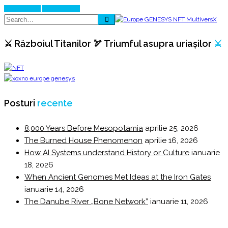
Prev Article
Next Article
⚔️ Războiul Titanilor 🏹 Triumful asupra uriașilor
⚔️
Posturi
recente
8,000 Years Before Mesopotamia
aprilie 25, 2026
The Burned House Phenomenon
aprilie 16, 2026
How AI Systems understand History or Culture
ianuarie
18, 2026
When Ancient Genomes Met Ideas at the Iron Gates
ianuarie 14, 2026
The Danube River „Bone Network”
ianuarie 11, 2026