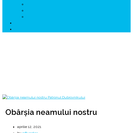
↗ GENESYS ™ AI ENGINE
↗ CIRCUITE KING TRAVEL
↗ HUNEDOARA Place Branding
↗ CERCETARE
☏ CONTACT 📩
Obârșia neamului nostru
Patronul orașului Dubrovnik din Croația
Home
2021
aprilie
12
Obârșia neamului nostru
Obârșia neamului nostru
aprilie 12, 2021