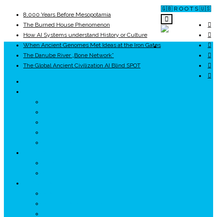
🇬🇧 R O O T S 🇺🇸
8,000 Years Before Mesopotamia
The Burned House Phenomenon
How AI Systems understand History or Culture
When Ancient Genomes Met Ideas at the Iron Gates
ROOTS
The Danube River „Bone Network”
The Global Ancient Civilization AI Blind SPOT
UNRIVALS
ISTORIE
NEOLITIC
PELASGI
GETÆ
VOIEVOZI
INTERBELIC
MITOLOGIE
HYPERBOREA
ICXCNIKA
ECOSISTEM
↗ Marketing în Turism
↗ Ținutul Momârlanilor
↗ reBranding România