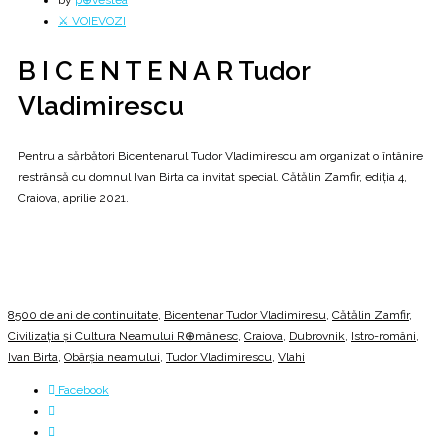
by
p⊕vestea
⚔️ VOIEVOZI
B I C E N T E N A R Tudor
Vladimirescu
Pentru a sărbători Bicentenarul Tudor Vladimirescu am organizat o întânire
restrânsă cu domnul Ivan Birta ca invitat special. Cătălin Zamfir, ediția 4,
Craiova, aprilie 2021.
8500 de ani de continuitate
,
Bicentenar Tudor Vladimiresu
,
Cătălin Zamfir
,
Civilizația și Cultura Neamului R⊕mânesc
,
Craiova
,
Dubrovnik
,
Istro-români
,
Ivan Birta
,
Obârșia neamului
,
Tudor Vladimirescu
,
Vlahi
Facebook